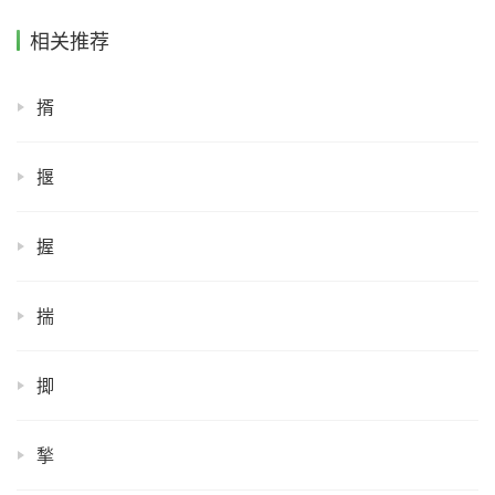
相关推荐
揟
揠
握
揣
揤
揫