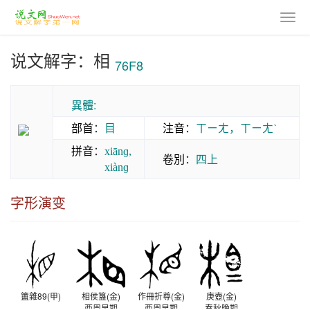
说文解字：相
76F8
異體:
部首
：
目
注音
：
ㄒㄧㄤ，ㄒㄧㄤˋ
拼音
：
xiānɡ,
卷別
：
四上
xiànɡ
字形演变
簠雜89(甲)
相侯簋(金)
作冊折尊(金)
庚壺(金)
西周早期
西周早期
春秋晚期