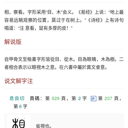
相
，察看。字形采用“目、木”会义。《易经》上说：“地上最
容易远眺观察的位置，莫过于在树上。”《诗经》上有诗句
唱道：“注 意看，鼠有多厚的皮！”
解说版
自甲骨文至楷書字形皆從目、從木。目為眼睛，木為樹。二
者相合表示以眼視木之意。在六書中屬於異文會意。
说文解字注
息良切
頁碼
：第 
529
 頁，第 
2
 字  
 第 
237
 頁，
許
第 
6
 字
省視也。