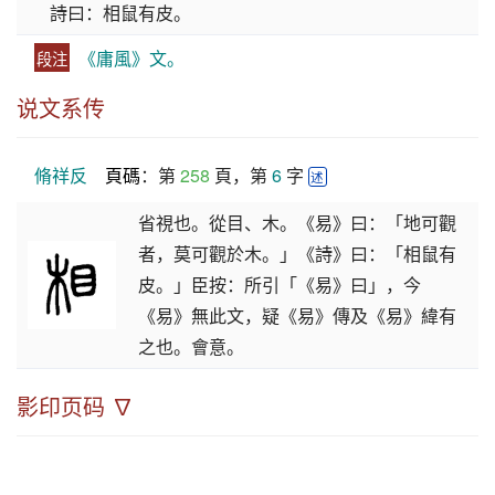
詩曰：相鼠有皮。
《庸風》文。
段注
说文系传
脩祥反
頁碼
：第 
258
 頁，第 
6
 字 
述
省視也。從目、木。《易》曰：「地可觀
者，莫可觀於木。」《詩》曰：「相鼠有
皮。」臣按：所引「《易》曰」，今
《易》無此文，疑《易》傳及《易》緯有
之也。會意。
影印页码 ∇