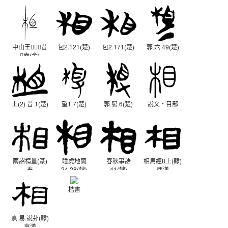
中山王昔
包2.121(楚)
包2.171(楚)
郭.六.49(楚)
壺(金)
戰國晚期
上(2).昔.1(楚)
望1.7(楚)
郭.窮.6(楚)
說文‧目部
兩詔楕量(篆)
睡虎地簡
春秋事語
相馬經8上(隸)
秦
24.28(隸)
41(隸)
西漢
秦
西漢
楷書
熹.易.說卦(隸)
東漢