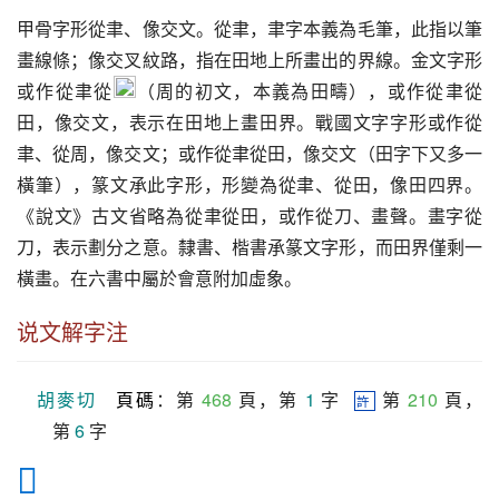
甲骨字形從聿、像交文。從聿，聿字本義為毛筆，此指以筆
畫線條；像交叉紋路，指在田地上所畫出的界線。金文字形
或作從聿從
（周的初文，本義為田疇），或作從聿從
田，像交文，表示在田地上畫田界。戰國文字字形或作從
聿、從周，像交文；或作從聿從田，像交文（田字下又多一
橫筆），篆文承此字形，形變為從聿、從田，像田四界。
《說文》古文省略為從聿從田，或作從刀、畫聲。畫字從
刀，表示劃分之意。隸書、楷書承篆文字形，而田界僅剩一
橫畫。在六書中屬於會意附加虛象。
说文解字注
胡麥切
頁碼
：第 
468
 頁，第 
1
 字  
 第 
210
 頁，
許
第 
6
 字
𤲿