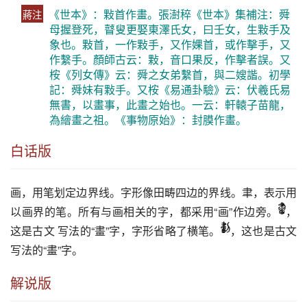
《世本》：敤首作畫。張澍稡《世本》集補注：舜
蔣注
母握登死，瞽叟更娶東澤氏女，曰壬女，生敤手及
象也。敤首，一作敤手，又作婐首，或作擊手，又
作繫手。顏師古云：敤，音口果反，作擊者誤。又
桉《列女傳》云：舜之女弟繫首，與二嫂諧。初學
記：舜妹有敤手。又桉《易通卦驗》云：伏羲氏易
無書，以畫事，此畫之始也。一云：軒轅子苗龍，
為繪畫之祖。《事物原始》：封膜作畫。
白话版
画
，用笔划定边界线。字形像田畴四边的界线。聿，表示用
以
画
界的笔。所有与
画
相关的字，都采用“
画
”作边旁。
，
这是古文 写法的“畫”字，字形省略了横笔。
，这也是古文
写法的“畫”字。
解说版