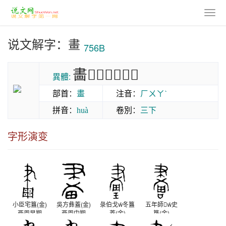
说文解字：畫
756B
畵𤲿𤲯𨽶𤱪𠟷𠞷
異體:
部首
：
畫
注音
：
ㄏㄨㄚˋ
拼音
：
卷別
：
三下
huà
字形演变
小臣宅簋(金)
吳方彝蓋(金)
彔伯戈冬簋
五年師史
西周早期
西周中期
蓋(金)
簋(金)
西周中期
西周晚期