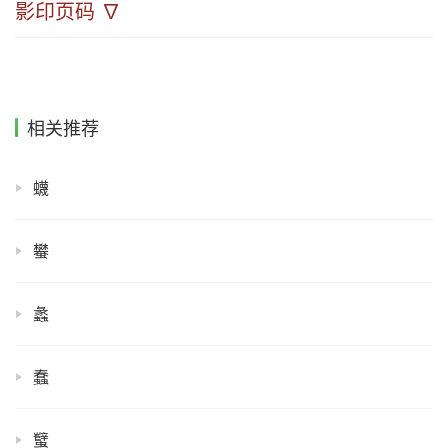
影印页码 ∇
相关推荐
蠛
蠜
蠡
蠢
蠥