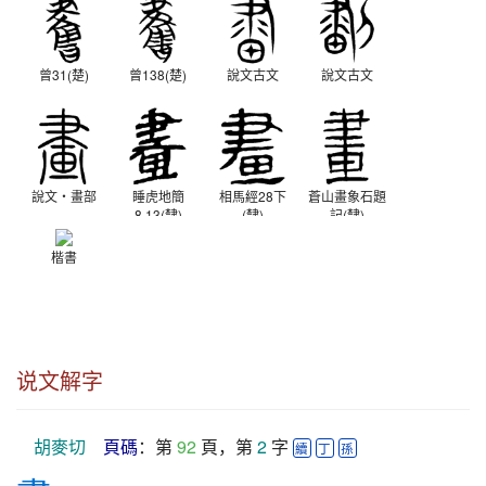
曾31(楚)
曾138(楚)
說文古文
說文古文
說文‧畫部
睡虎地簡
相馬經28下
蒼山畫象石題
8.13(隸)
(隸)
記(隸)
秦
西漢
東漢
楷書
说文解字
胡麥切
頁碼
：第 
92
 頁，第 
2
 字 
續
丁
孫