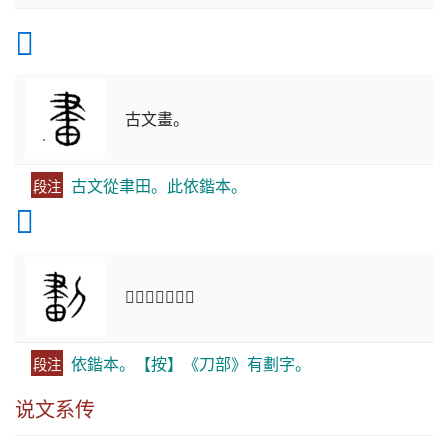
𤱪
古文畫。
古文從聿田。此依鍇本。
段注
𠞷
𠞷，亦古文畫。
依鍇本。【按】《刀部》有劃字。
段注
说文系传