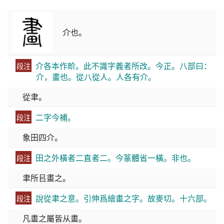
介也。
介各本作畍。此不識字義者所改。今正。八部曰：
段注
介，畫也。從八從人。人各有介。
從聿。
二字今補。
段注
象田四介。
田之外橫者二直者二。今篆體省一橫。非也。
段注
聿所㠯畫之。
說從聿之意。引伸爲繪畫之字。故麥切。十六部。
段注
凡畫之屬皆从畫。