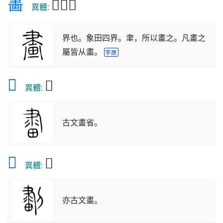
畵
𤲿𤲯畫
　異體: 
界也。象田四界。聿，所以畫之。凡畫之
屬皆从畫。
字原
𨽶
𤱪
異體:
古文畫省。
𠟷
𠞷
異體:
亦古文畫。