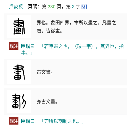
戶麥反
頁碼
：第 
230
 頁，第 
2
 字 
述
界也。象田四界，聿所以畫之。凡畫之
屬，皆從畫。
臣鍇曰：「若筆畫之也，（缺一字），其界也，指
鍇注
事。」
古文畫。
亦古文畫。
臣鍇曰：「刀所以割制之也。」
鍇注