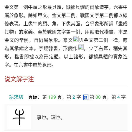
金文第一例牛頭之形最具體，顯據具體的實象造字，六書中
屬於象形。餘如甲文、金文第二例、戰國文字第二例都以線
條表現，上像牛的頭、角，下像其面，合乎象形所謂「畫成
其物」的定義。至於戰國文字第一例，用點取代橫畫，本是
金文的常例，自仍屬象形。篆文
與金文第二例一律，應
為其承繼之本。字經隸書，形變作
，少了右耳，稍失其
形，楷書即據以為形定體。以上諸形，都據具體的實象造
字。在六書中屬於象形。
说文解字注
語求切
頁碼
：第 
199
 頁，第 
2
 字  
 第 
88
 頁，第 
4
 字
許
事也。理也。