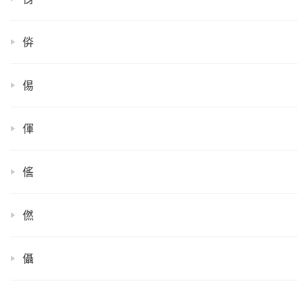
㑞
㑥
㑮
㑾
㒄
㒤