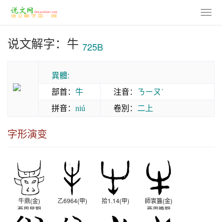
说文解字：牛
725B
異體:
部首
：
牛
注音
：
ㄋㄧㄡˊ
拼音
：
卷別
：
二上
niú
字形演变
牛鼎(金)
乙6964(甲)
拾1.14(甲)
師㝨簋(金)
西周早期
西周晚期