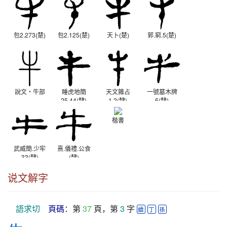
包2.273(楚)
包2.125(楚)
天卜(楚)
郭.窮.5(楚)
說文‧牛部
睡虎地簡
天文雜占
一號墓木牌
25.44(隸)
1.2(隸)
6(隸)
秦
西漢
西漢
楷書
武威簡.少牢
熹.儀禮.公食
33(隸)
(隸)
西漢
東漢
说文解字
語求切
頁碼
：第 
37
 頁，第 
3
 字 
續
丁
孫