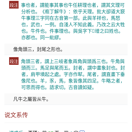
事也者，謂能事其事也牛任耕理也者，謂其文理可
段注
分析也。《庖丁解牛》：依乎天理。批大卻道大窾
牛事理三字同在古音第一部。此與羊祥也，馬怒
也，武也，一例。自淺人不知此義。乃改之云大牲
也。牛件也。件事理也。與吳字下𡚶增之曰姓也。
亦郡也。同一紕繆。
像角頭三，封尾之形也。
角頭三者，謂上三岐者象兩角與頭爲三也。牛角與
段注
頭而三。馬足與尾而五。封者，謂中畫象封也。封
者，肩甲墳起之處。字亦作犎。尾者，謂直畫下垂
像㞑也。羊，豕，馬，象皆像其四足。牛略之者，
可思而得也。語求切。古音讀如疑。
凡牛之屬皆从牛。
说文系传