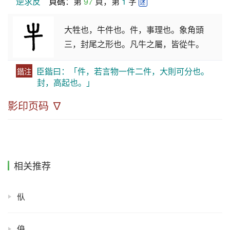
逆求反
頁碼
：第 
97
 頁，第 
1
 字 
述
大牲也，牛件也。件，事理也。象角頭
三，封尾之形也。凡牛之屬，皆從牛。
臣鍇曰：「件，若言物一件二件，大則可分也。
鍇注
封，高起也。」
影印页码 ∇
相关推荐
㐺
㑗