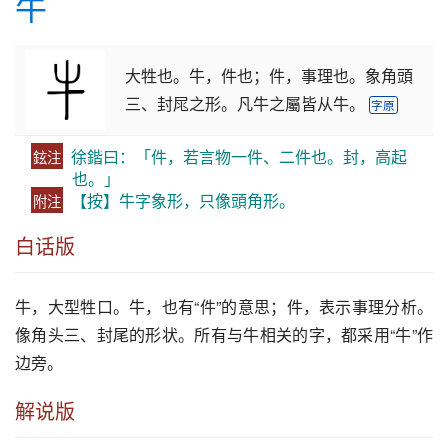
牛
大牲也。牛，件也；件，事理也。象角頭
三、封㞑之形。凡牛之屬皆从牛。
字原
徐鍇曰：「件，若言物一件、二件也。封，高起
鉉注
也。」
【按】牛字象形，只像頭角形。
附注
白话版
牛
，大型牲口。
牛
，也有“件”的意思；件，表示事理分析。
像角头三、封尾的形状。所有与
牛
相关的字，都采用“
牛
”作
边旁。
解说版