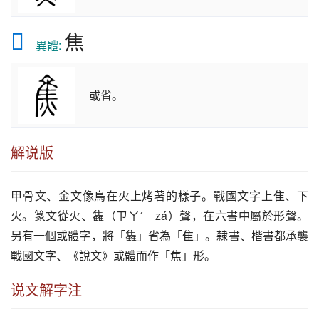
𤊙
焦
異體:
或省。
解说版
甲骨文、金文像鳥在火上烤著的樣子。戰國文字上隹、下
火。篆文從火、雥（ㄗㄚˊ　zá）聲，在六書中屬於形聲。
另有一個或體字，將「雥」省為「隹」。隸書、楷書都承襲
戰國文字、《說文》或體而作「焦」形。
说文解字注