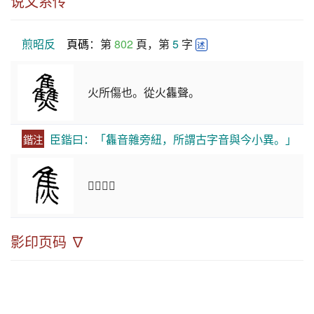
说文系传
煎昭反
頁碼
：第 
802
 頁，第 
5
 字 
述
火所傷也。從火雥聲。
臣鍇曰：「雥音雜旁紐，所謂古字音與今小異。」
鍇注
𤓪或省。
影印页码 ∇