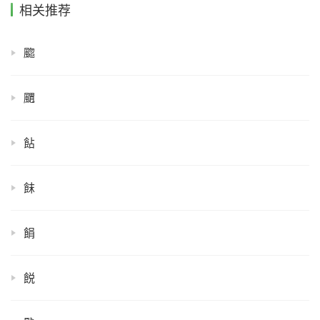
相关推荐
䬍
䬑
䬯
䬴
䬼
䬽