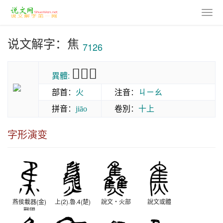
说文解字：焦
7126
𤓪𤓬𤊙
異體:
部首
：
火
注音
：
ㄐㄧㄠ
拼音
：
卷別
：
十上
jiāo
字形演变
燕侯載器(金)
上(2).魯.4(楚)
說文‧火部
說文或體
戰國