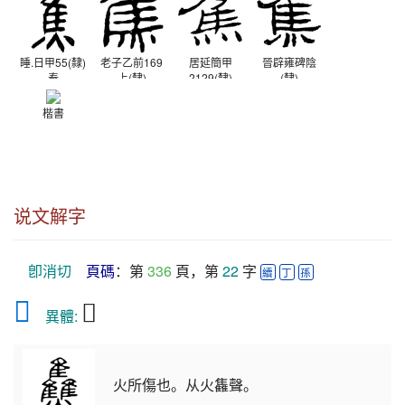
睡.日甲55(隸)
老子乙前169
居延簡甲
晉辟雍碑陰
秦
上(隸)
2129(隸)
(隸)
西漢
西漢
西晉
楷書
说文解字
卽消切
頁碼
：第 
336
 頁，第 
22
 字 
續
丁
孫
𤓪
𤓬
　異體: 
火所傷也。从火雥聲。