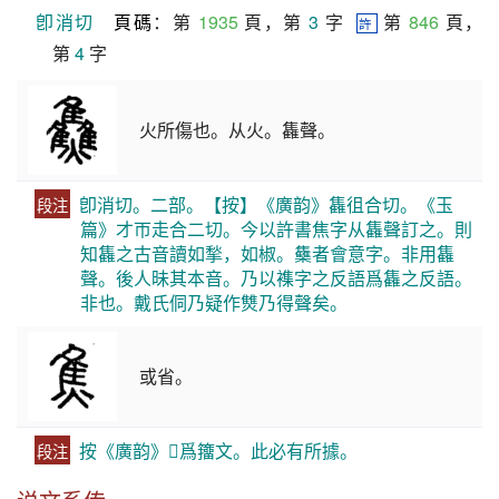
卽消切
頁碼
：第 
1935
 頁，第 
3
 字  
 第 
846
 頁，
許
第 
4
 字
火所傷也。从火。雥聲。
卽消切。二部。【按】《廣韵》雥徂合切。《玉
段注
篇》才帀走合二切。今以許書焦字从雥聲訂之。則
知雥之古音讀如揫，如椒。雧者會意字。非用雥
聲。後人昧其本音。乃以襍字之反語爲雥之反語。
非也。戴氏侗乃疑作㸈乃得聲矣。
或省。
按《廣韵》𤓪爲籒文。此必有所據。
段注