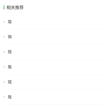
相关推荐
陖
陗
陘
陙
陚
陛