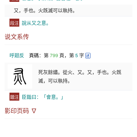
又，手也。火旣滅可以執持。
說从又之意。
段注
说文系传
呼廻反
頁碼
：第 
799
 頁，第 
5
 字 
述
死灰餘燼。從火、又。又，手也。火旣
滅，可以執持。
臣鍇曰：「會意。」
鍇注
影印页码 ∇