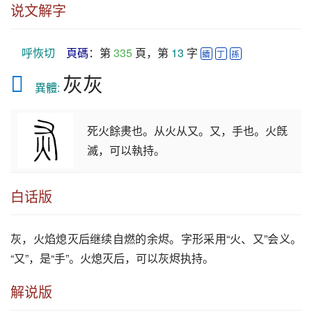
说文解字
呼恢切
頁碼
：第 
335
 頁，第 
13
 字 
續
丁
孫
𤆆
灰灰
　異體: 
死火餘㶳也。从火从又。又，手也。火旣
滅，可以執持。
白话版
灰
，火焰熄灭后继续自燃的余烬。字形采用“火、又”会义。
“又”，是“手”。火熄灭后，可以
灰
烬执持。
解说版