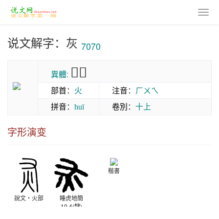
说文解字：灰
7070
𤆆灰
異體:
部首
：
火
注音
：
ㄏㄨㄟ
拼音
：
卷別
：
十上
huī
字形演变
楷書
說文‧火部
睡虎地簡
10.4(隸)
秦