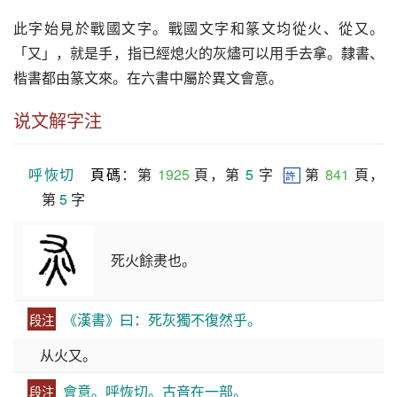
此字始見於戰國文字。戰國文字和篆文均從火、從又。
「又」，就是手，指已經熄火的灰燼可以用手去拿。隸書、
楷書都由篆文來。在六書中屬於異文會意。
说文解字注
呼恢切
頁碼
：第 
1925
 頁，第 
5
 字  
 第 
841
 頁，
許
第 
5
 字
死火餘㶳也。
《漢書》曰：死灰獨不復然乎。
段注
从火又。
會意。呼恢切。古音在一部。
段注