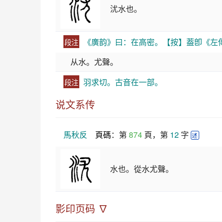
沋水也。
《廣韵》曰：在高密。【按】葢卽《左
段注
从水。尤聲。
羽求切。古音在一部。
段注
说文系传
馬秋反
頁碼
：第 
874
 頁，第 
12
 字 
述
水也。從水尤聲。
影印页码 ∇