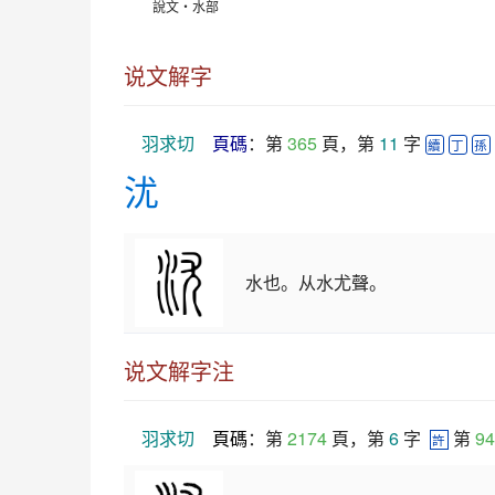
說文‧水部
说文解字
羽求切
頁碼
：第 
365
 頁，第 
11
 字 
續
丁
孫
沋
水也。从水尤聲。
说文解字注
羽求切
頁碼
：第 
2174
 頁，第 
6
 字  
 第 
94
許