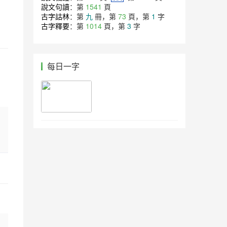
說文句讀
：第
1541
頁
古字詁林
：第
九
冊，第
73
頁，第
1
字
古字釋要
：第
1014
頁，第
3
字
每日一字