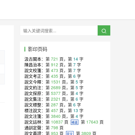
影印页码
汲古閣本
：第
721
頁，第
14
字
陳昌治本
：第
912
頁，第
7
字
說文校箋
：第
473
頁，第
7
字
說文考正
：第
435
頁，第
6
字
說文今釋
：第
1531
頁，第
5
字
說文約注
：第
2689
頁，第
5
字
說文探原
：第
5377
頁，第
4
字
說文集注
：第
2321
頁，第
6
字
說文標整
：第
287
頁，第
6
字
標注說文
：第
457
頁，第
13
字
說文注箋
：第
3840
頁，第
4
字
說文詁林
：第
10837
頁
第
17643
頁
補遺
通訓定聲
：第
798
頁
說文義證
：第
953
頁
第
3809
頁
崇文