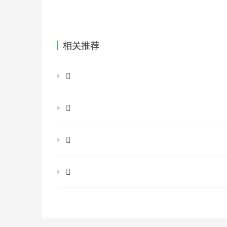
相关推荐
𡘍
𡚇
𡚽
𡛝