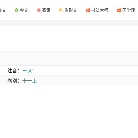
骨文
金文
篆隶
象形文
书法大师
国学迷
注音
：
ㄧㄡˊ
卷別
：
十一上