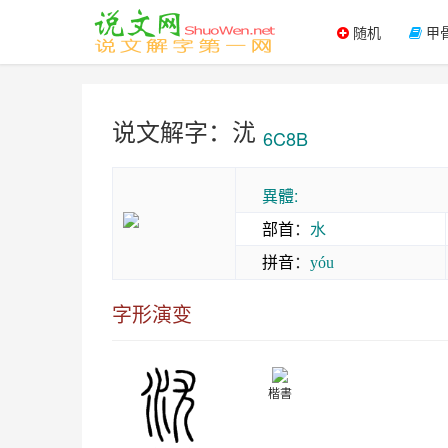
随机
甲
说文解字：沋
6C8B
異體:
部首
：
水
拼音
：
yóu
字形演变
楷書