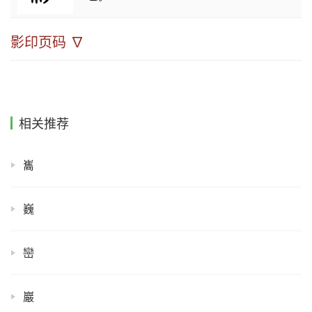
影印页码 ∇
相关推荐
巂
巍
巒
巖