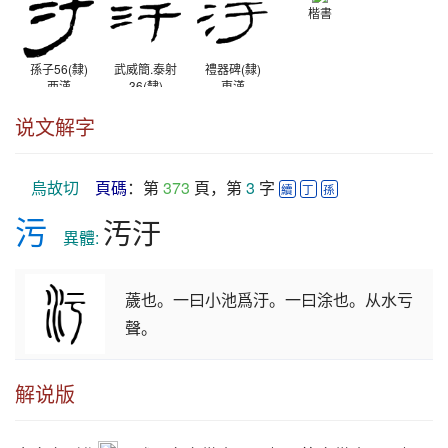
楷書
孫子56(隸)
武威簡.泰射
禮器碑(隸)
西漢
36(隸)
東漢
西漢
说文解字
烏故切
頁碼
：第 
373
 頁，第 
3
 字 
續
丁
孫
污
汚汙
　異體: 
薉也。一曰小池爲汙。一曰涂也。从水亏
聲。
解说版