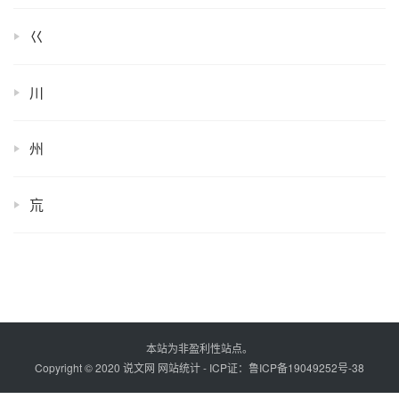
巜
川
州
巟
本站为非盈利性站点。
Copyright © 2020 说文网
网站统计
- ICP证：
鲁ICP备19049252号-38