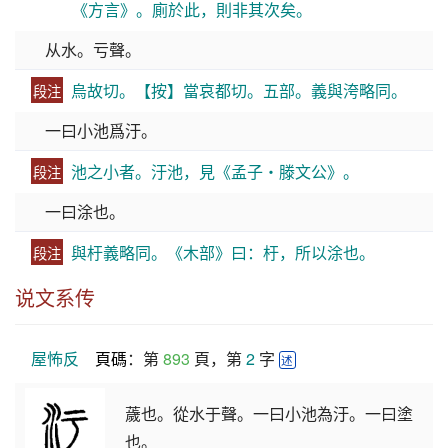
《方言》。廁於此，則非其次矣。
从水。亏聲。
烏故切。【按】當哀都切。五部。義與洿略同。
段注
一曰小池爲汙。
池之小者。汙池，見《孟子・滕文公》。
段注
一曰涂也。
與杅義略同。《木部》曰：杅，所以涂也。
段注
说文系传
屋怖反
頁碼
：第 
893
 頁，第 
2
 字 
述
薉也。從水于聲。一曰小池為汙。一曰塗
也。