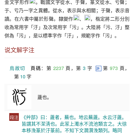
金文字形作
。戰國文字從水、于聲，篆文從水、亏聲；
于、亏乃一字之異體。從水，表示與水相關；于聲，表示音
讀。在六書中屬於形聲。隸變作
、
，楷定將二形分別
收為常用字「汙」及次常用字「污」。大陸將「污、汙」整
併為「污」，是以標準字作「汙」，規範字作「污」。
说文解字注
烏故切
頁碼
：第 
2237
 頁，第 
3
 字  
 第 
973
 頁，
許
第 
10
 字
薉也。
《艸部》曰：薉者，蕪也。地云蕪薉。水云汙薉。
段注
皆謂其不潔淸也。此冡上濁水不流池類言之。大徐
本移浼篆於汙篆前。不知下文㶄灒浼類列。略同