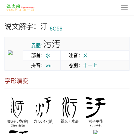
说文解字：汙
6C59
污汚
異體:
部首
：
水
注音
：
ㄨ
拼音
：
卷別
：
十一上
wū
字形演变
妾子𧊒壺(金)
九.56.47(楚)
說文‧水部
老子甲後
戰國晚期
422(隸)
西漢