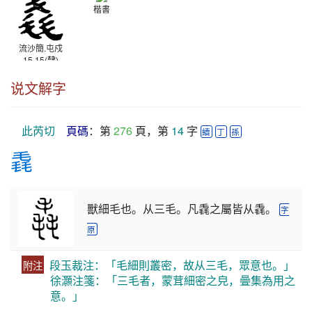
楷書
流沙簡.屯戍
15.15(隸)
東漢
说文解字
此芮切
頁碼
：第 
276
 頁，第 
14
 字 
續
丁
孫
毳
獸細毛也。从三毛。凡毳之屬皆从毳。
字
原
段玉裁注：「毛細則叢密，故从三毛，眾意也。」
附注
徐灝注箋：「三毛者，蒙茸細密之皃，曡集為用之
意。」