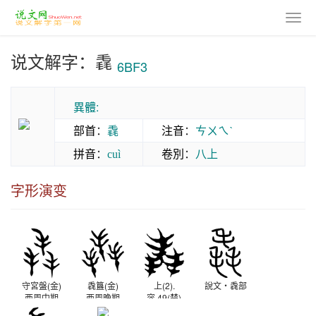
说文解字：毳
6BF3
異體:
部首
：
毳
注音
：
ㄘㄨㄟˋ
拼音
：
卷別
：
八上
cuì
字形演变
守宮盤(金)
毳簋(金)
上(2).
說文‧毳部
西周中期
西周晚期
容.49(楚)