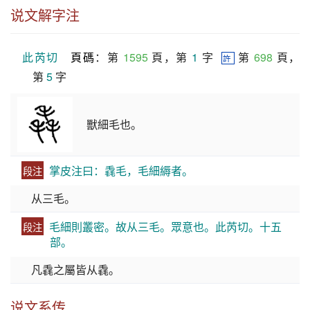
说文解字注
此芮切
頁碼
：第 
1595
 頁，第 
1
 字  
 第 
698
 頁，
許
第 
5
 字
獸細毛也。
掌皮注曰：毳毛，毛細縟者。
段注
从三毛。
毛細則叢密。故从三毛。眾意也。此芮切。十五
段注
部。
凡毳之屬皆从毳。
说文系传