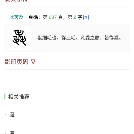
此芮反
頁碼
：第 
687
 頁，第 
2
 字 
述
獸細毛也。從三毛。凡毳之屬，皆從毳。
影印页码 ∇
相关推荐
邏
邐