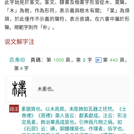
此字始見於篆文。篆文、隸書及楷書字形皆從木、菐聲。
「木」為樹，作為形符，表示義與樹木有關；「菐」為煩
瑣，於此僅作不示義的聲符，表示音讀。在六書中屬於形
聲。規範字則作「朴」。
说文解字注
匹角切
頁碼
：第 
1005
 頁，第 
2
 字  
 第 
443
 頁，
許
第 
4
 字
木素也。
素猶質也。以木爲質。未彫飾如瓦器之坯然。《士
段注
喪禮》《周禮》槀人皆云：獻素獻成。注云：形法
定爲素，飾治畢爲成是也。引伸爲凡物之偁。如
《石部》云：磺，銅鐵樸是也。作璞者，俗字也。