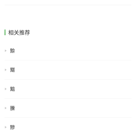
相关推荐
黭
黮
黯
黱
黲