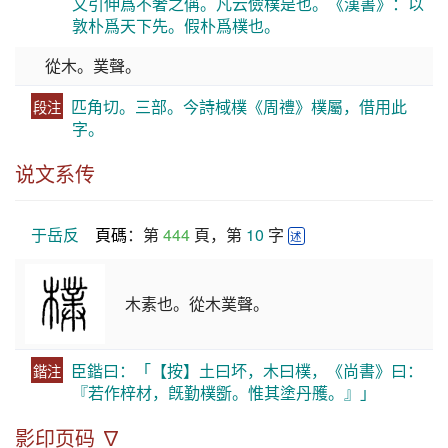
又引伸爲不奢之偁。凡云儉樸是也。《漢書》：以
敦朴爲天下先。假朴爲樸也。
從木。菐聲。
匹角切。三部。今詩棫樸《周禮》樸屬，借用此
段注
字。
说文系传
于岳反
頁碼
：第 
444
 頁，第 
10
 字 
述
木素也。從木菐聲。
臣鍇曰：「【按】土曰坏，木曰樸，《尚書》曰：
鍇注
『若作梓材，旣勤樸斵。惟其塗丹雘。』」
影印页码 ∇