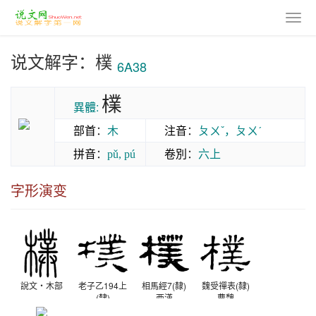
说文解字：樸
6A38
檏
異體:
部首
：
木
注音
：
ㄆㄨˇ，ㄆㄨˊ
拼音
：
卷別
：
六上
pǔ, pú
字形演变
說文‧木部
老子乙194上
相馬經7(隸)
魏受禪表(隸)
(隸)
西漢
曹魏
西漢