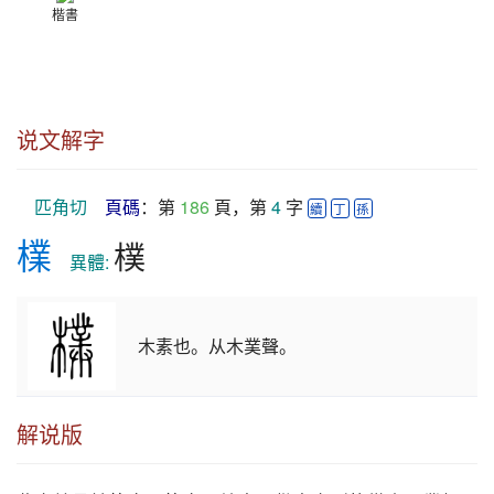
楷書
说文解字
匹角切
頁碼
：第 
186
 頁，第 
4
 字 
續
丁
孫
檏
樸
　異體: 
木素也。从木菐聲。
解说版