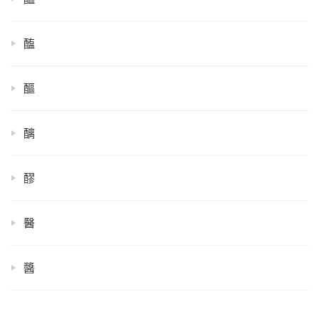
醢
醧
醨
醪
醫
醬