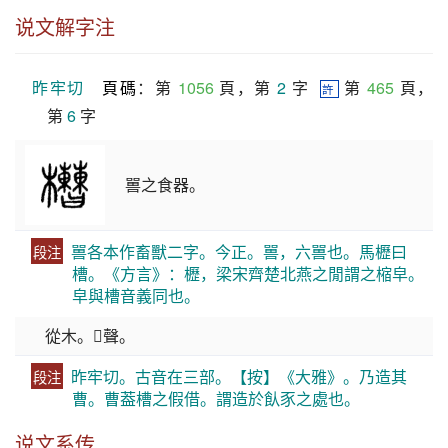
说文解字注
昨牢切
頁碼
：第 
1056
 頁，第 
2
 字  
 第 
465
 頁，
許
第 
6
 字
嘼之食器。
嘼各本作畜獸二字。今正。嘼，六嘼也。馬櫪曰
段注
槽。《方言》：櫪，梁宋齊楚北燕之閒謂之樎皁。
皁與槽音義同也。
從木。𣍘聲。
昨牢切。古音在三部。【按】《大雅》。乃造其
段注
曹。曹葢槽之假借。謂造於飤豕之處也。
说文系传