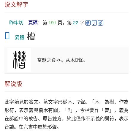
说文解字
昨牢切
頁碼
：第 
191
 頁，第 
22
 字 
續
丁
孫
𣡘
槽
　異體: 
畜獸之食器。从木𣍘聲。
解说版
此字始見於篆文。篆文字形從木、?聲。「木」為樹，作為
形符，表示義與樹木有關；「?」，今楷變作「曹」，義為
在訴訟中的被告、原告雙方，於此僅作不示義的聲符，表示
音讀。在六書中屬於形聲。