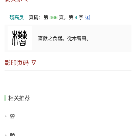
殘高反
頁碼
：第 
466
 頁，第 
4
 字 
述
畜獸之食器。從木曹聲。
影印页码 ∇
相关推荐
醟
醠