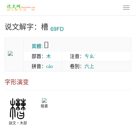
说文解字：槽
69FD
𣡘
異體:
部首
：
木
注音
：
ㄘㄠˊ
拼音
：
卷別
：
六上
cáo
字形演变
楷書
說文‧木部