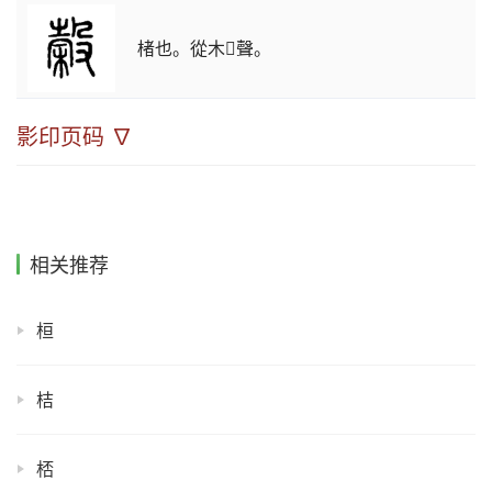
楮也。從木𣪊聲。
影印页码 ∇
相关推荐
桓
桔
桮