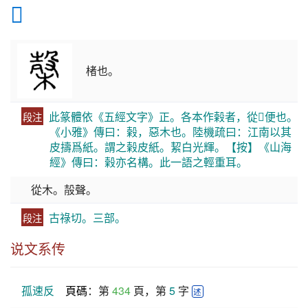
𣖫
楮也。
此篆體依《五經文字》正。各本作榖者，從𣜩便也。
段注
《小雅》傳曰：榖，惡木也。陸機疏曰：江南以其
皮擣爲紙。謂之榖皮紙。絜白光輝。【按】《山海
經》傳曰：榖亦名構。此一語之輕重耳。
從木。㱿聲。
古祿切。三部。
段注
说文系传
孤速反
頁碼
：第 
434
 頁，第 
5
 字 
述