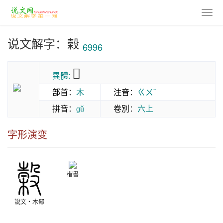
说文解字：榖
6996
𣖫
異體:
部首
：
木
注音
：
ㄍㄨˇ
拼音
：
卷別
：
六上
ɡǔ
字形演变
楷書
說文‧木部