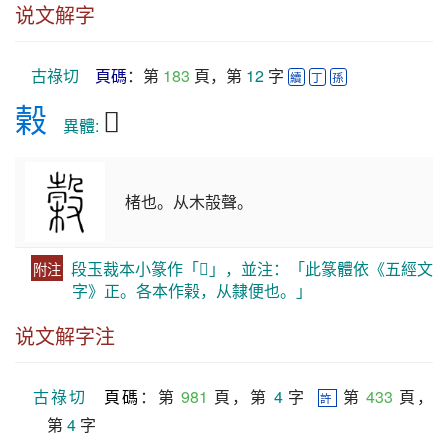
说文解字
古祿切
頁碼
：第 
183
 頁，第 
12
 字 
續
丁
孫
榖
𣖫
　異體: 
楮也。从木㱿聲。
段玉裁本小篆作「𣖫」，並注：「此篆體依《五經文
附注
字》正。各本作榖，从隸便也。」
说文解字注
古祿切
頁碼
：第 
981
 頁，第 
4
 字  
 第 
433
 頁，
許
第 
4
 字