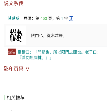
说文系传
其獻反
頁碼
：第 
453
 頁，第 
1
 字 
述
限門也。從木建聲。
臣鍇曰：「門關也，所以限門之開也。老子曰：
鍇注
『善閉無關楗。』」
影印页码 ∇
相关推荐