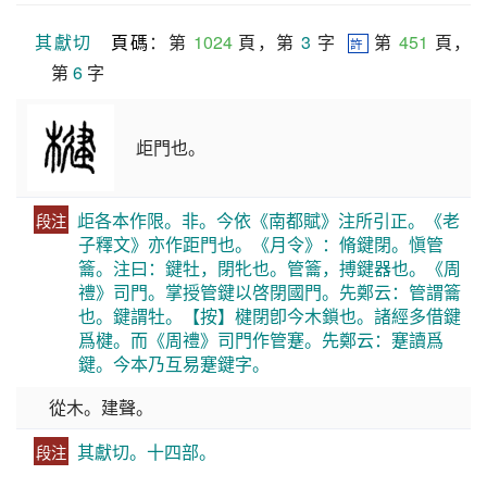
其獻切
頁碼
：第 
1024
 頁，第 
3
 字  
 第 
451
 頁，
許
第 
6
 字
歫門也。
歫各本作限。非。今依《南都賦》注所引正。《老
段注
子釋文》亦作距門也。《月令》：脩鍵閉。愼管
籥。注曰：鍵牡，閉牝也。管籥，搏鍵器也。《周
禮》司門。掌授管鍵以啓閉國門。先鄭云：管謂籥
也。鍵謂牡。【按】楗閉卽今木鎖也。諸經多借鍵
爲楗。而《周禮》司門作管蹇。先鄭云：蹇讀爲
鍵。今本乃互易蹇鍵字。
從木。建聲。
其獻切。十四部。
段注