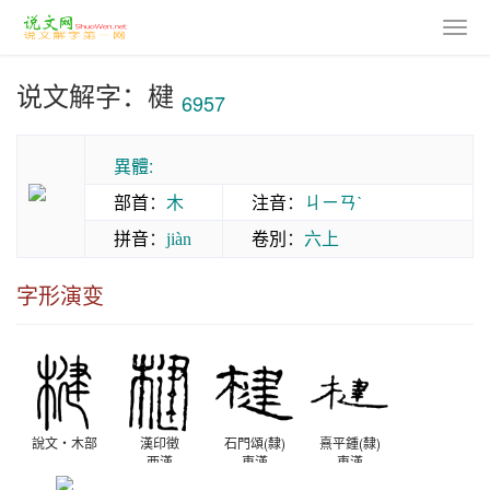
说文解字：楗
6957
異體:
部首
：
木
注音
：
ㄐㄧㄢˋ
拼音
：
卷別
：
六上
jiàn
字形演变
說文‧木部
漢印徵
石門頌(隸)
熹平鍾(隸)
西漢
東漢
東漢