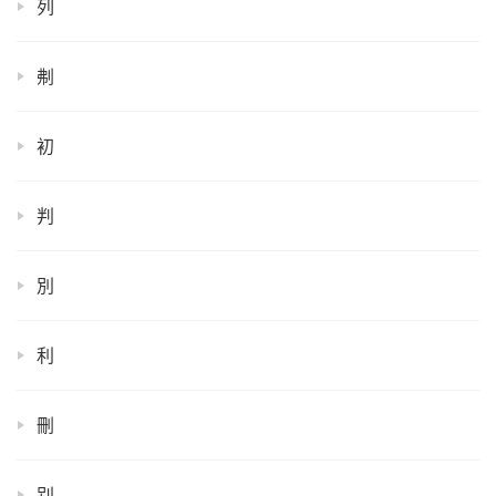
列
刜
初
判
別
利
刪
别