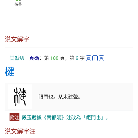
楷書
说文解字
其獻切
頁碼
：第 
188
 頁，第 
9
 字 
續
丁
孫
楗
限門也。从木建聲。
段玉裁據《南都賦》注改為「歫門也」。
附注
说文解字注