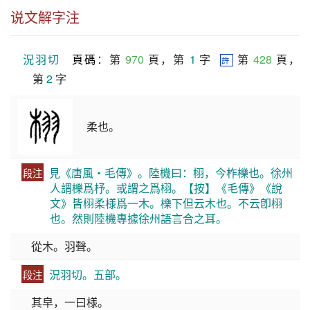
说文解字注
況羽切
頁碼
：第 
970
 頁，第 
1
 字  
 第 
428
 頁，
許
第 
2
 字
柔也。
見《唐風・毛傳》。陸機曰：栩，今柞櫟也。徐州
段注
人謂櫟爲杼。或謂之爲栩。【按】《毛傳》《說
文》皆栩柔様爲一木。櫟下但云木也。不云卽栩
也。然則陸機專據徐州語言合之耳。
從木。羽聲。
況羽切。五部。
段注
其皁，一曰様。