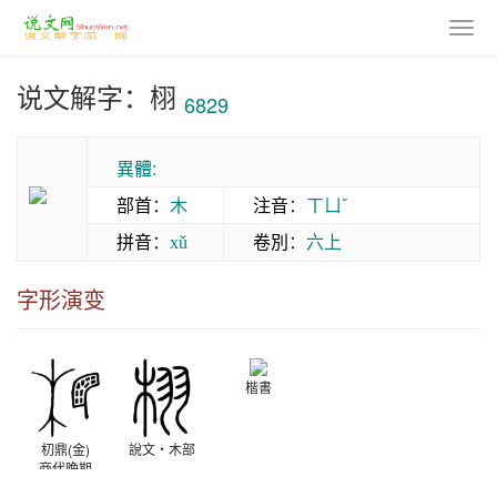
说文解字：栩
6829
異體:
部首
：
木
注音
：
ㄒㄩˇ
拼音
：
卷別
：
六上
xǔ
字形演变
楷書
朷鼎(金)
說文‧木部
商代晚期