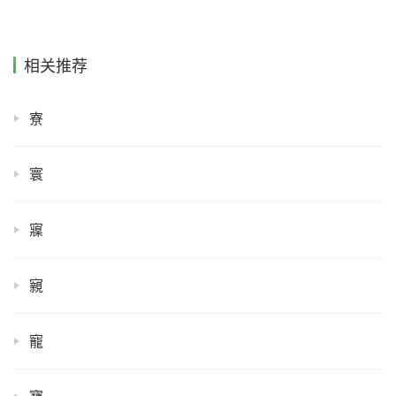
相关推荐
寮
寰
寱
寴
寵