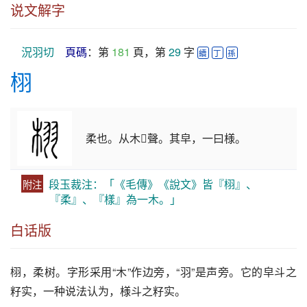
说文解字
況羽切
頁碼
：第 
181
 頁，第 
29
 字 
續
丁
孫
栩
柔也。从木𦏲聲。其皁，一曰様。
段玉裁注：「《毛傳》《說文》皆『栩』、
附注
『柔』、『樣』為一木。」
白话版
栩
，柔树。字形采用“木”作边旁，“羽”是声旁。它的皁斗之
籽实，一种说法认为，様斗之籽实。