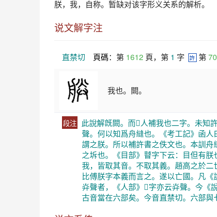
朕
，我，自称。暂缺对该字形义关系的解析。
说文解字注
直禁切
頁碼
：第 
1612
 頁，第 
1
 字  
 第 
70
許
我也。闕。
此說解旣闕。而𡚶人補我也二字。未知
段注
聲。何以知爲舟縫也。《考工記》函人
謂之朕。所以補許書之佚文也。本訓舟
之坼也。《目部》瞽字下云：目但有朕
我，皆取其音。不取其義。趙高之於二
比傅朕字本義而言之。遂以亡國。凡《
灷聲者，《人部》𠈪字亦云灷聲。今
古音當在六部矣。今音直禁切。六部與