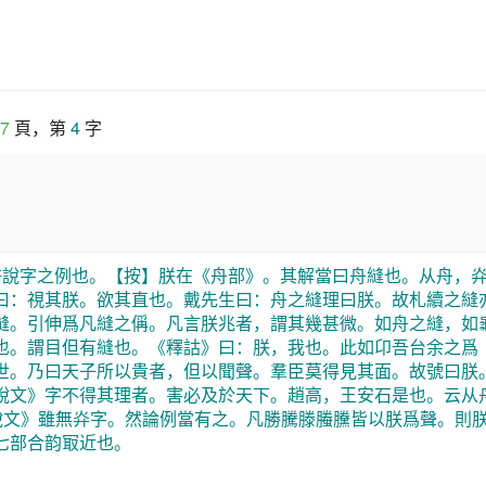
7
 頁，第 
4
 字
許說字之例也。【按】朕在《舟部》。其解當曰舟縫也。从舟，
曰：視其朕。欲其直也。戴先生曰：舟之縫理曰朕。故札續之縫
縫。引伸爲凡縫之偁。凡言朕兆者，謂其幾甚微。如舟之縫，如
也。謂目但有縫也。《釋詁》曰：朕，我也。此如卬吾台余之爲
世。乃曰天子所以貴者，但以聞聲。羣臣莫得見其面。故號曰朕
說文》字不得其理者。害必及於天下。趙高，王安石是也。云从
《說文》雖無灷字。然論例當有之。凡勝騰滕螣黱皆以朕爲聲。則
七部合韵冣近也。