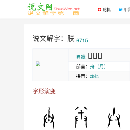
随机
甲
说文解字：朕
6715
𦩎𦨶𣍹
異體:
部首
：
舟（月）
拼音
：
zhèn
字形演变