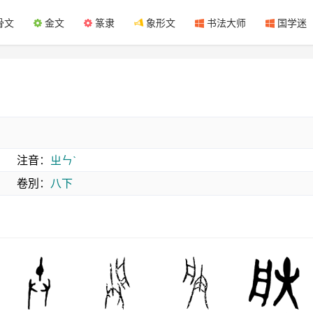
骨文
金文
篆隶
象形文
书法大师
国学迷
注音
：
ㄓㄣˋ
卷別
：
八下