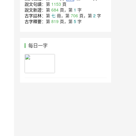
說文句讀
：第
1153
頁
說文新證
：第
684
頁，第
1
字
古字詁林
：第
七
冊，第
706
頁，第
2
字
古字釋要
：第
819
頁，第
5
字
每日一字