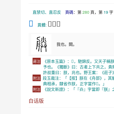
直禁切、直忍反
頁碼
：第 
280
 頁，第 
19
 字
𦩎
𦨶𣍹朕
　異體: 
我也。闕。
《原本玉篇》：𦩗，馳錦反。又天子稱
蔣注
予也。《獨斷》曰：古者上下共之，貴
許叔重曰：朕，兆也。野王案：《莊子
段玉裁注：「【按】朕在《舟部》，其
附注
典相承，隸省作朕，正字當作𦩎。」
《說文新證》：「『灷』字當即『朕』
附注
白话版