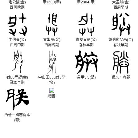
毛公鼎(金)
甲1500(甲)
甲2304(甲)
大盂鼎(金)
西周晚期
西周早期
中伯壺(金)
會姒鬲(金)
鼄友父鬲(金)
魯伯愈父鬲(金)
西周中期
西周晚期
春秋早期
春秋早期
者尸鎛(金)
中山王昔鼎
帛甲3.3(楚)
說文‧舟部
戰國早期
(金)
戰國晚期
楷書
西晉三國志寫本
(隸)
西晉