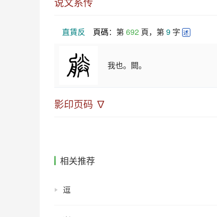
说文系传
直賃反
頁碼
：第 
692
 頁，第 
9
 字 
述
我也。闕。
影印页码 ∇
相关推荐
逗