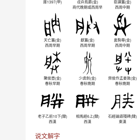
庫1397(甲)
戉灷鳥爵(金)
臣諫簋(金)
商代晚期或西周早
西周中期
期
天亡簋(金)
獻簋(金)
盠駒尊(金)
西周早期
西周早期
西周中期
敶侯壺(金)
少虡劍(金)
齊侯作孟姜敦(金)
春秋早期
春秋晚期
春秋晚期
老子乙前10下(隸)
相馬經6上(隸)
石經論語殘碑(隸)
西漢
西漢
東漢
说文解字