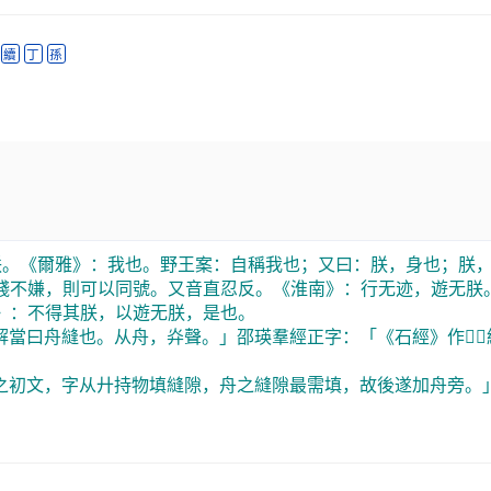
 
續
丁
孫
朕。《爾雅》：我也。野王案：自稱我也；又曰：朕，身也；朕
賤不嫌，則可以同號。又音直忍反。《淮南》：行无迹，遊无朕
》：不得其朕，以遊无朕，是也。
解當曰舟縫也。从舟，灷聲。」邵瑛羣經正字：「《石經》作
󰒽
，
之初文，字从廾持物填縫隙，舟之縫隙最需填，故後遂加舟旁。