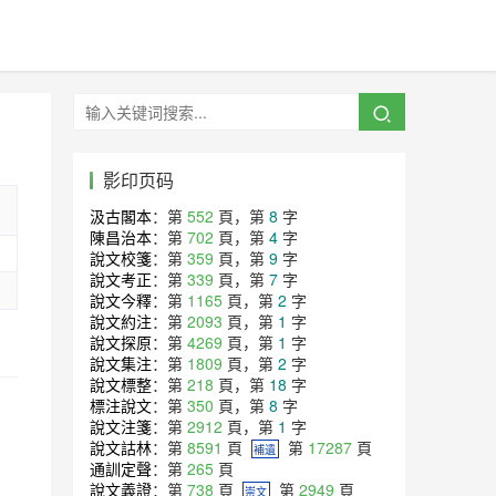
影印页码
汲古閣本
：第
552
頁，第
8
字
陳昌治本
：第
702
頁，第
4
字
說文校箋
：第
359
頁，第
9
字
說文考正
：第
339
頁，第
7
字
說文今釋
：第
1165
頁，第
2
字
說文約注
：第
2093
頁，第
1
字
說文探原
：第
4269
頁，第
1
字
說文集注
：第
1809
頁，第
2
字
說文標整
：第
218
頁，第
18
字
標注說文
：第
350
頁，第
8
字
說文注箋
：第
2912
頁，第
1
字
說文詁林
：第
8591
頁
第
17287
頁
補遺
通訓定聲
：第
265
頁
說文義證
：第
738
頁
第
2949
頁
崇文