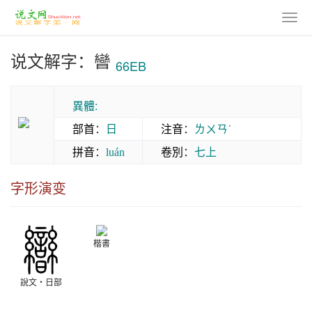
说文解字：曫
66EB
異體:
部首
：
日
注音
：
ㄌㄨㄢˊ
拼音
：
卷別
：
七上
luán
字形演变
楷書
說文‧日部