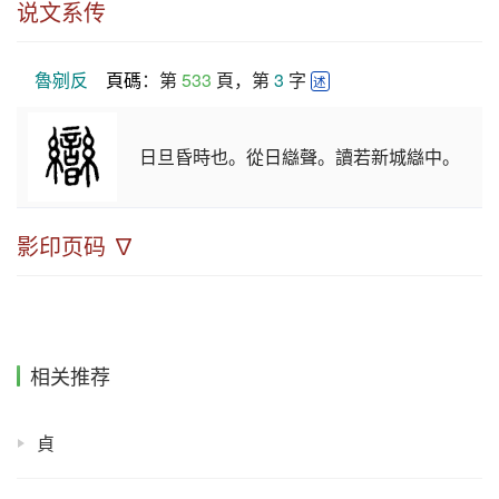
说文系传
魯剜反
頁碼
：第 
533
 頁，第 
3
 字 
述
日旦昏時也。從日䜌聲。讀若新城䜌中。
影印页码 ∇
相关推荐
貞