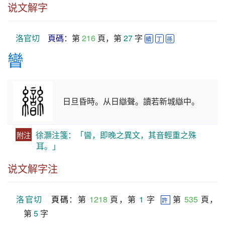
说文解字
洛官切
頁碼
：第 
216
 頁，第 
27
 字 
續
丁
孫
曫
日旦昏時。从日䜌聲。讀若新城䜌中。
徐灝注箋：「曫，即晚之異文，其音輕重之殊
附注
耳。」
说文解字注
洛官切
頁碼
：第 
1218
 頁，第 
1
 字  
 第 
535
 頁，
許
第 
5
 字