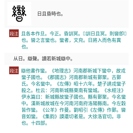
日且昏時也。
且各本作旦。今正。昏訓冥。𦱤訓日且冥。則曫卽𦱤
段注
也。曫之言蠻也。蠻者，文皃。日將入而色有異
也。
从日。䜌聲。讀若新城䜌中。
䜌他書作蠻。《地理志》河南郡新城下蠻中，故戎
段注
蠻子國也。《郡國志》河南郡新城有鄤聚。古鄤
氏。今名蠻中。《左傳》昭十六年。楚子誘戎蠻子
殺之。杜云：河南新城縣東南有蠻城。《水經注》
伊水篇曰：新城縣故蠻子國也。縣有鄤聚。今名蠻
中。漢新城故城在今河南河南府洛陽縣南。今左穀
皆作蠻。《公羊》作曼。劉昭引《左傳》作鄤。曫
音如蠻。《集韵》謨還切者是。大徐洛官切。非
也。十四部。