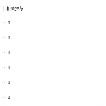
相关推荐
𡿯
𡿿
𢀜
𢁓
𢁥
𢃬