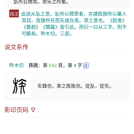
㫃所㠯標眾。眾矢之所集。
此說从㫃之意。㫃所以標眾者，亦謂旌旗所以屬人
段注
耳目。旌旗所在而矢咸在焉。眾之意也。《韵會》
《集韵》《類篇》皆引此。而衍一曰从三字。則不
可解矣。昨木切。三部。
说文系传
昨木切
頁碼
：第 
542
 頁，第 
4
 字 
述
矢鋒也，束之族族也。從㫃，從矢。
影印页码 ∇