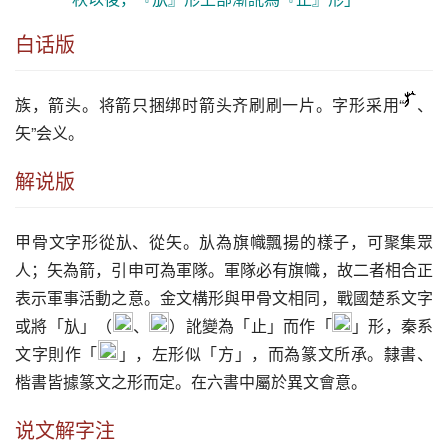
白话版
族
，箭头。将箭只捆绑时箭头齐刷刷一片。字形采用“
、
矢”会义。
解说版
甲骨文字形從㫃、從矢。㫃為旗幟飄揚的樣子，可聚集眾
人；矢為箭，引申可為軍隊。軍隊必有旗幟，故二者相合正
表示軍事活動之意。金文構形與甲骨文相同，戰國楚系文字
或將「㫃」（
、
）訛變為「止」而作「
」形，秦系
文字則作「
」，左形似「方」，而為篆文所承。隸書、
楷書皆據篆文之形而定。在六書中屬於異文會意。
说文解字注