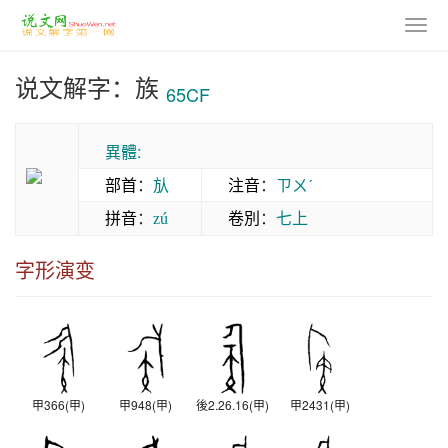
说文解字：族
65CF
異體:
部首
：
㫃
注音
：
ㄗㄨˊ
拼音
：
卷別
：
七上
zú
字形演变
甲366(甲)
甲948(甲)
後2.26.16(甲)
甲2431(甲)