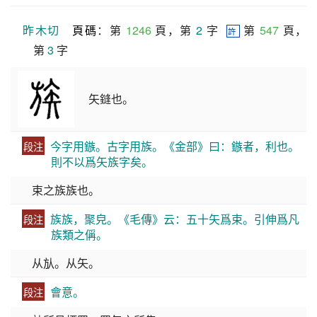
昨木切
頁碼
：第 
1246
 頁，第 
2
 字  
 第 
547
 頁，
許
第 
3
 字
矢鏠也。
今字用鏃。古字用族。《金部》曰：鏃者，利也。
段注
則不以爲矢族字矣。
束之族族也。
族族，聚皃。《毛傳》云：五十矢爲束。引伸爲凡
段注
族類之偁。
从㫃。从矢。
會意。
段注