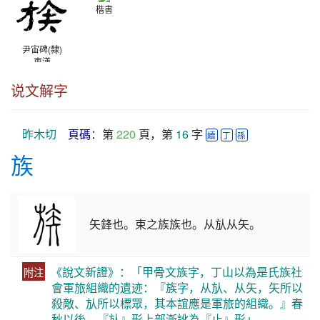
楷書
尹宙碑(隸)
東漢
说文解字
昨木切
頁碼
：第 
220
 頁，第 
16
 字 
續
丁
孫
族
矢鋒也。束之族族也。从㫃从矢。
《說文新證》：「甲骨文族字，丁山以為是氏族社
附注
會軍旅組織的遺迹：『族字，从㫃、从矢，矢所以
殺敵、㫃所以標眾，其本誼應是軍旅的組織。』春
秋以後，『㫃』形上部漸訛為『止』形」