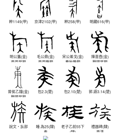
粹1149(甲)
京津2102(甲)
粹258(甲)
明藏616(甲)
明公簋(金)
毛公鼎(金)
宋公差戈(金)
陳喜壺(金)
西周早期
西周晚期
春秋晚期
戰國早期
曾侯乙鐘(金)
包2.3(楚)
包2.10(楚)
郭.語3.14(楚)
戰國早期
說文‧㫃部
睡.為25(隸)
老子乙前55下
禮器碑(隸)
秦
(隸)
東漢
西漢