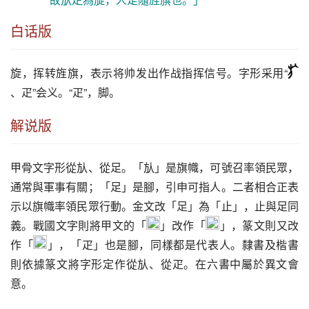
白话版
旋
，挥转旌旗，表示将帅发出作战指挥信号。字形采用“
、疋”会义。“疋”，脚。
解说版
甲骨文字形從㫃、從足。「㫃」是旗幟，可號召率領民眾，
通常與軍事有關；「足」是腳，引申可指人。二者相合正表
示以旗幟率領民眾行動。金文改「足」為「止」，止與足同
義。戰國文字則將甲文的「
」改作「
」，篆文則又改
作「
」，「疋」也是腳，同樣都是代表人。隸書及楷書
則依據篆文將字形定作從㫃、從疋。在六書中屬於異文會
意。