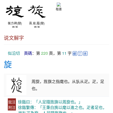
秦
楷書
衡方碑(隸)
熹.易.履(隸)
東漢
東漢
说文解字
似沿切
頁碼
：第 
220
 頁，第 
11
 字 
續
丁
孫
旋
周旋，旌旗之指麾也。从㫃从疋。疋，足
也。
徐鍇曰：「人足隨旌旗以周旋也。」
鉉注
徐鍇繫傳：「王秉白旄以麾以進之也。疋者足也，
附注
故㫃疋為旋，人足隨旌旗也。」