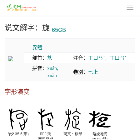
说文解字：旋
65CB
異體:
部首
：
㫃
注音
：
ㄒㄩㄢˊ，ㄒㄩㄢˋ
拼音
：
xuán,
卷別
：
七上
xuàn
字形演变
後2.35.5(甲)
𥃝圜器(金)
說文‧㫃部
睡虎地簡
西周早期
48.68(隸)