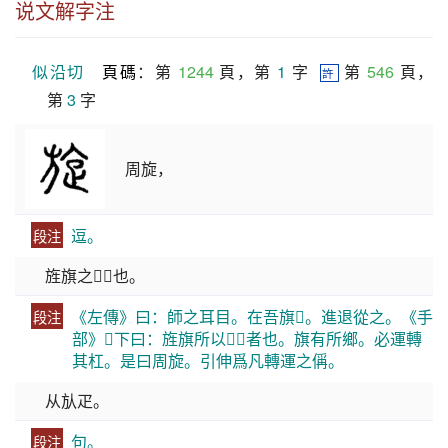
说文解字注
似沿切
頁碼
：第 
1244
 頁，第 
1
 字  
 第 
546
 頁，
許
第 
3
 字
周旋，
逗。
段注
旌旗之𢫾𪎮也。
《左傳》曰：師之耳目。在吾旗𡔷。進退從之。《手
段注
部》𪎮下曰：旌旗所以𢫾𪎮者也。旗有所鄉。必運轉
其杠。是曰周旋。引伸爲凡轉運之偁。
从㫃疋。
句。
段注