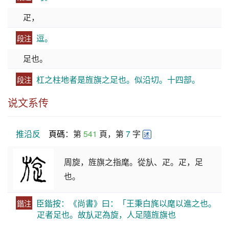
疋，
逗。
段注
足也。
杠之柱地者是旌旗之足也。似沿切。十四部。
段注
说文系传
推沿反
頁碼
：第 
541
 頁，第 
7
 字 
述
周旋，旌旗之指麾。從㫃、疋。疋，足
也。
臣鍇按：《尚書》曰：「王秉白旄以麾以進之也。
鍇注
疋者足也。故㫃疋為旋，人足隨旌旗也