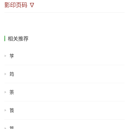
影印页码 ∇
相关推荐
筟
筠
筡
筤
筥