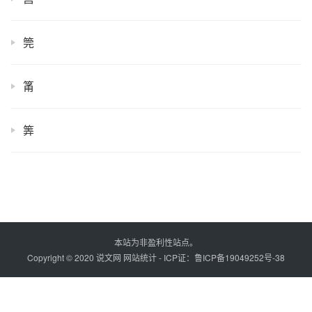
筦
筩
筭
本站为非盈利性站点。
Copyright © 2020 说文网
网站统计
- ICP证：
鲁ICP备19049252号-38