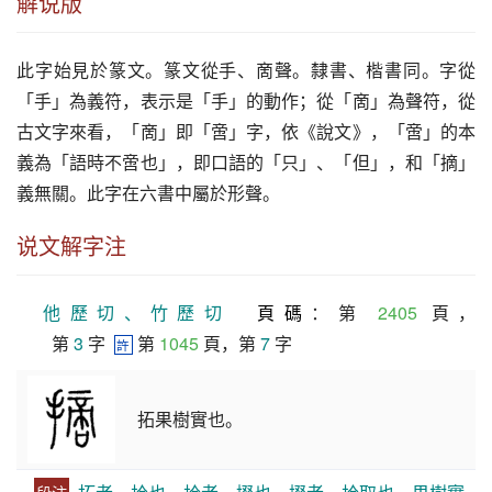
解说版
此字始見於篆文。篆文從手、啇聲。隸書、楷書同。字從
「手」為義符，表示是「手」的動作；從「啇」為聲符，從
古文字來看，「啇」即「啻」字，依《說文》，「啻」的本
義為「語時不啻也」，即口語的「只」、「但」，和「摘」
義無關。此字在六書中屬於形聲。
说文解字注
他歷切、竹歷切
頁碼
：第 
2405
 頁，
第 
3
 字  
 第 
1045
 頁，第 
7
 字
許
拓果樹實也。