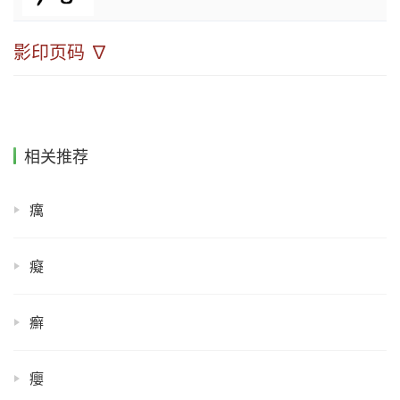
影印页码 ∇
相关推荐
癘
癡
癬
癭