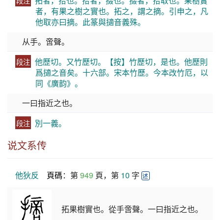
拓者，拾也。拾者，掇也。掇者，拾取也。果樹實
段注
者，有果之樹之實也。拓之，謂之摘。引申之，凡
他取亦曰摘。此篆與擿音義殊。
从手。啻聲。
他歷切。又竹歷切。【按】竹歷切，是也。他歷則
段注
爲擿之音矣。十六部。宋本竹歷。今本改竹厄，以
同《廣韵》。
一曰指近之也。
別一義。
段注
说文系传
他狄反
頁碼
：第 
949
 頁，第 
10
 字 
述
拓果樹實也。從手啻聲。一曰指近之也。