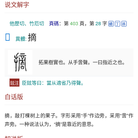
说文解字
他歷切、竹厄切
頁碼
：第 
403
 頁，第 
28
 字 
續
丁
孫
𢴨
摘
　異體: 
拓果樹實也。从手啻聲。一曰指近之也。
臣鉉等曰：當从適省乃得聲。
鉉注
白话版
摘
，敲打棵树上的果子。字形采用“手”作边旁，采用“啻”作
声旁。一种说法认为，“
摘
”是靠近的意思。