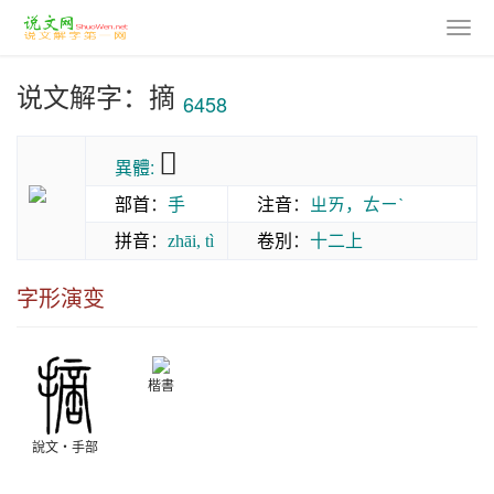
说文解字：摘
6458
𢴨
異體:
部首
：
手
注音
：
ㄓㄞ，ㄊㄧˋ
拼音
：
卷別
：
十二上
zhāi, tì
字形演变
楷書
說文‧手部