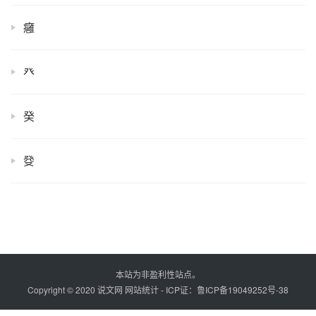
癰
癶
癸
癹
本站为非盈利性站点。
Copyright © 2020 说文网
网站统计
- ICP证：
鲁ICP备19049252号-38