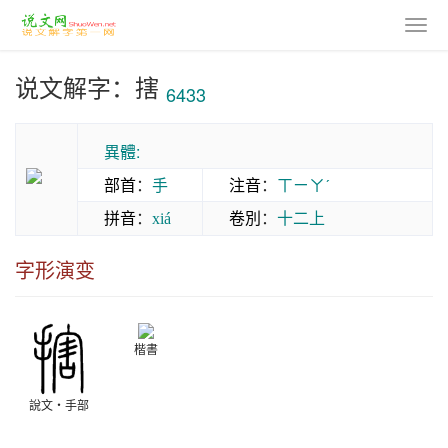
说文解字：搳
6433
異體:
部首
：
手
注音
：
ㄒㄧㄚˊ
拼音
：
卷別
：
十二上
xiá
字形演变
楷書
說文‧手部