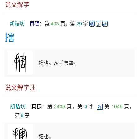
说文解字
胡秸切
頁碼
：第 
403
 頁，第 
29
 字 
續
丁
孫
搳
擖也。从手害聲。
说文解字注
胡秸切
頁碼
：第 
2405
 頁，第 
4
 字  
 第 
1045
 頁，
許
第 
8
 字
擖也。