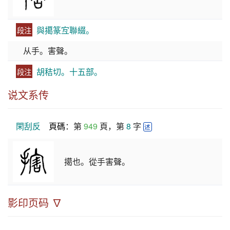
與擖篆宐聯綴。
段注
从手。害聲。
胡秸切。十五部。
段注
说文系传
閑刮反
頁碼
：第 
949
 頁，第 
8
 字 
述
擖也。從手害聲。
影印页码 ∇