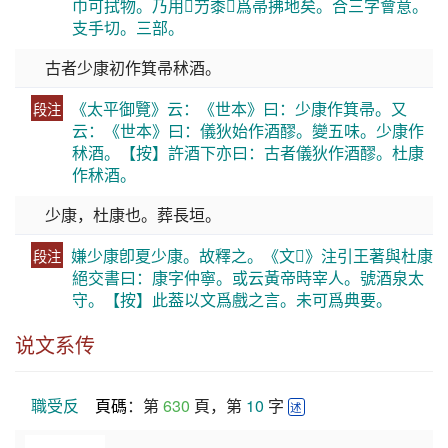
巾可拭物。乃用𦼉芀黍𥞥爲帚拂地矣。合三字會意。
支手切。三部。
古者少康初作箕帚秫酒。
《太平御覽》云：《世本》曰：少康作箕帚。又
段注
云：《世本》曰：儀狄始作酒醪。變五味。少康作
秫酒。【按】許酒下亦曰：古者儀狄作酒醪。杜康
作秫酒。
少康，杜康也。葬長垣。
嫌少康卽夏少康。故釋之。《文𨕖》注引王著與杜康
段注
絕交書曰：康字仲寧。或云黃帝時宰人。號酒泉太
守。【按】此葢以文爲戲之言。未可爲典要。
说文系传
職受反
頁碼
：第 
630
 頁，第 
10
 字 
述