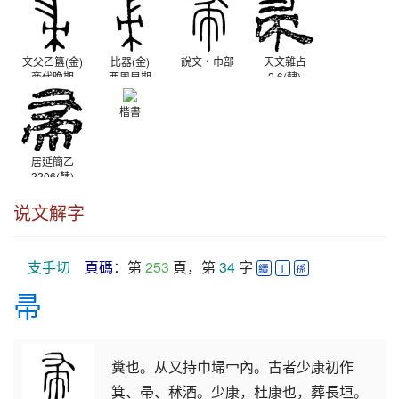
文父乙簋(金)
比器(金)
說文‧巾部
天文雜占
商代晚期
西周早期
2.6(隸)
西漢
楷書
居延簡乙
2206(隸)
西漢
说文解字
支手切
頁碼
：第 
253
 頁，第 
34
 字 
續
丁
孫
帚
糞也。从又持巾埽冖內。古者少康初作
箕、帚、秫酒。少康，杜康也，葬長垣。