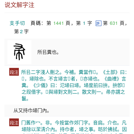
说文解字注
支手切
頁碼
：第 
1441
 頁，第 
1
 字  
 第 
631
 頁，
許
第 
2
 字
所㠯糞也。
所㠯二字淺人刪之。今補。糞當作𡊅。《土部》曰：
段注
𡊅，埽除也。不言埽言𡊅者，𡊅亦埽也。《曲禮》言
糞。《少儀》曰：氾埽曰埽。埽度前曰拚。拚卽𡊅
之叚借字。𡊅與埽對文則二。散文則一。帚亦謂之
鬣。
从又持巾埽冂內。
冂舊作冖。非。今按當作郊冂字。音扃。介也。凡
段注
埽除以潔淸介內。持巾者，埽之事。昉於拂拭。因