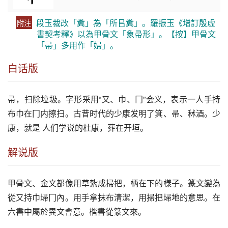
段玉裁改「糞」為「所㠯糞」。羅振玉《增訂殷虛
附注
書契考釋》以為甲骨文「象帚形」。【按】甲骨文
「帚」多用作「婦」。
白话版
帚
，扫除垃圾。字形采用“又、巾、冂”会义，表示一人手持
布巾在冂内擦扫。古昔时代的少康发明了箕、
帚
、秫酒。少
康，就是 人们学说的杜康，葬在开垣。
解说版
甲骨文、金文都像用草紮成掃把，柄在下的樣子。篆文變為
從又持巾埽冂內。用手拿抹布清潔，用掃把埽地的意思。在
六書中屬於異文會意。楷書從篆文來。