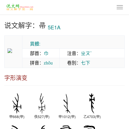
说文解字：帚
5E1A
異體:
部首
：
巾
注音
：
ㄓㄡˇ
拼音
：
卷別
：
七下
zhǒu
字形演变
甲668(甲)
佚527(甲)
甲1012(甲)
乙4703(甲)