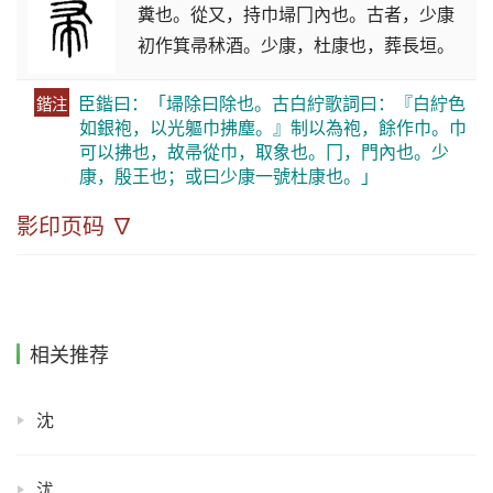
糞也。從又，持巾埽冂內也。古者，少康
初作箕帚秫酒。少康，杜康也，葬長垣。
臣鍇曰：「埽除曰除也。古白紵歌詞曰：『白紵色
鍇注
如銀袍，以光軀巾拂塵。』制以為袍，餘作巾。巾
可以拂也，故帚從巾，取象也。冂，門內也。少
康，殷王也；或曰少康一號杜康也。」
影印页码 ∇
相关推荐
沈
沋