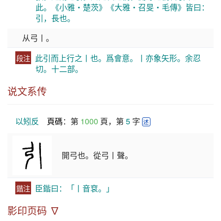
此。《小雅・楚茨》《大雅・召旻・毛傳》皆曰：
引，長也。
从弓丨。
此引而上行之丨也。爲會意。丨亦象矢形。余忍
段注
切。十二部。
说文系传
以矧反
頁碼
：第 
1000
 頁，第 
5
 字 
述
開弓也。從弓丨聲。
臣鍇曰：「丨音袞。」
鍇注
影印页码 ∇