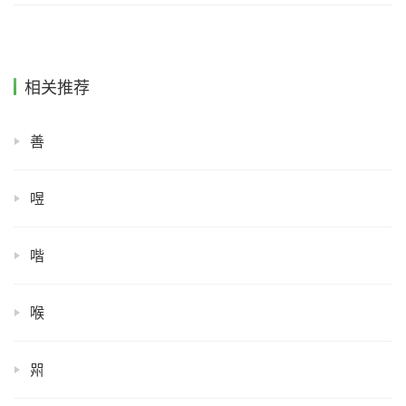
相关推荐
善
喅
喈
喉
喌