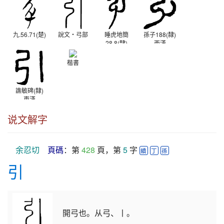
九.56.71(楚)
說文‧弓部
睡虎地簡
孫子188(隸)
28.8(隸)
西漢
秦
楷書
譙敏碑(隸)
東漢
说文解字
余忍切
頁碼
：第 
428
 頁，第 
5
 字 
續
丁
孫
引
開弓也。从弓、丨。