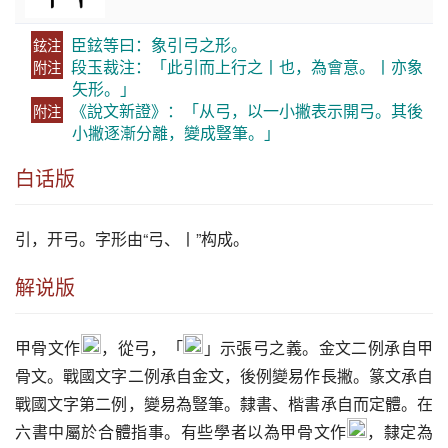
臣鉉等曰：象引弓之形。
鉉注
段玉裁注：「此引而上行之丨也，為會意。丨亦象
附注
矢形。」
《說文新證》：「从弓，以一小撇表示開弓。其後
附注
小撇逐漸分離，變成豎筆。」
白话版
引
，开弓。字形由“弓、丨”构成。
解说版
甲骨文作
，從弓，「
」示張弓之義。金文二例承自甲
骨文。戰國文字二例承自金文，後例變易作長撇。篆文承自
戰國文字第二例，變易為豎筆。隸書、楷書承自而定體。在
六書中屬於合體指事。有些學者以為甲骨文作
，隸定為