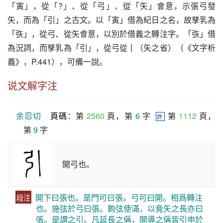
「寅」，從「?」、從「弓」、從「矢」會意，示張弓發
矢，而為「引」之古文。以「寅」借為紀日之名，故孳乳為
「矤」，從弓、從矢會意，以別於借義之轉注字。「矤」借
為況詞，而孳乳為「引」，從弓從丨（矢之省）（《文字析
義》，P.441），可備一說。
说文解字注
余忍切
頁碼
：第 
2560
 頁，第 
6
 字  
 第 
1112
 頁，
許
第 
9
 字
開弓也。
開下曰張也。是門可曰張。弓可曰開。相爲轉注
段注
也。施弦於弓曰張。鉤弦使滿，以竟矢之長亦曰
張。是謂之引。凡延長之偁，開導之偁皆引申於