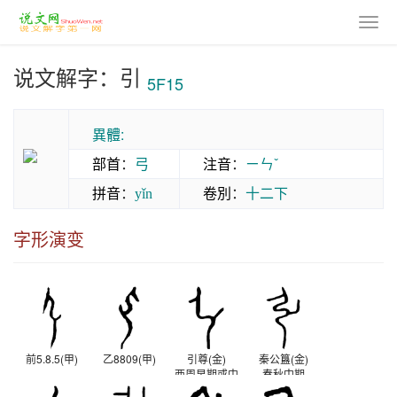
说文解字：引
5F15
異體:
部首
：
弓
注音
：
ㄧㄣˇ
拼音
：
卷別
：
十二下
yǐn
字形演变
前5.8.5(甲)
乙8809(甲)
引尊(金)
秦公簋(金)
西周早期或中
春秋中期
期