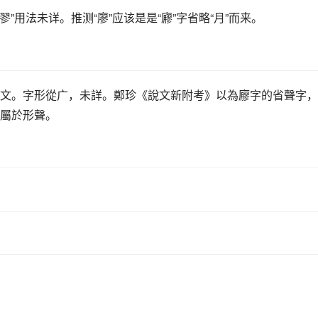
翏”用法未详。推测“
廖
”应该是是“廫”字省略“月”而来。
文。字形從广，未詳。鄭珍《說文新附考》以為廫字的省聲字，
屬於形聲。