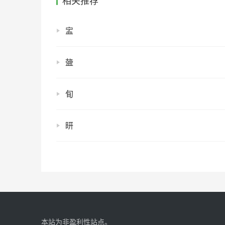
相关推荐
㿾
䀇
䀏
䀘
本站为非盈利性站点。