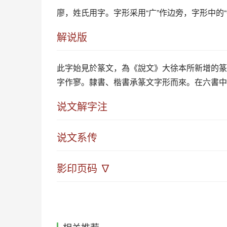
廖
，姓氏用字。字形采用“广”作边旁，字形中的“
解说版
此字始見於篆文，為《說文》大徐本所新增的篆
字作寥。隸書、楷書承篆文字形而來。在六書中
说文解字注
说文系传
影印页码 ∇