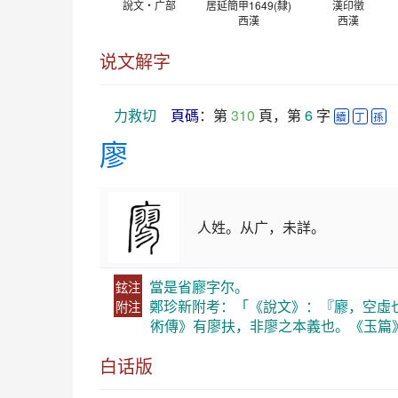
說文‧广部
居延簡甲1649(隸)
漢印徵
西漢
西漢
说文解字
力救切
頁碼
：第 
310
 頁，第 
6
 字 
續
丁
孫
廖
人姓。从广，未詳。
當是省廫字尔。
鉉注
鄭珍新附考：「《說文》：『廫，空虛
附注
術傳》有廖扶，非廖之本義也。《玉篇
白话版