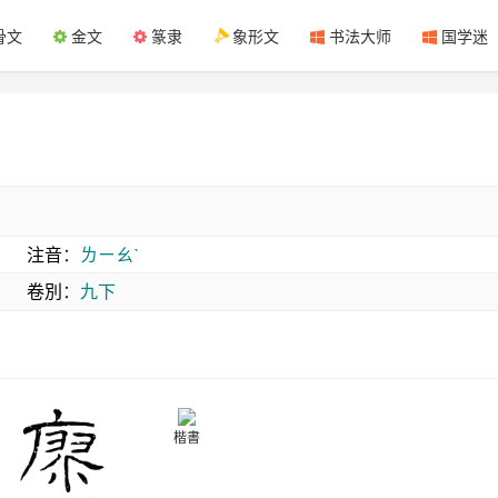
骨文
金文
篆隶
象形文
书法大师
国学迷
注音
：
ㄌㄧㄠˋ
卷別
：
九下
楷書