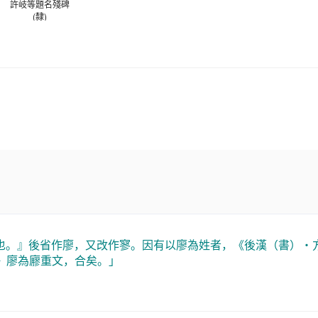
許岐等題名殘碑
(隸)
東漢
也。』後省作廖，又改作寥。因有以廖為姓者，《後漢（書）・
》廖為廫重文，合矣。」