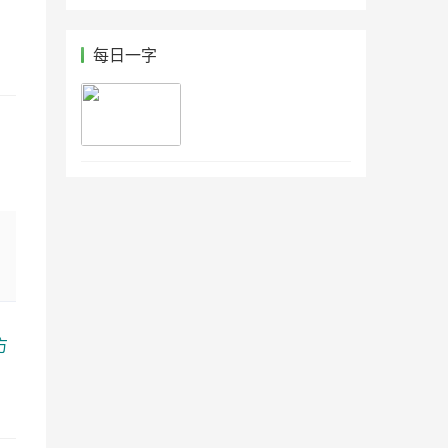
每日一字
方