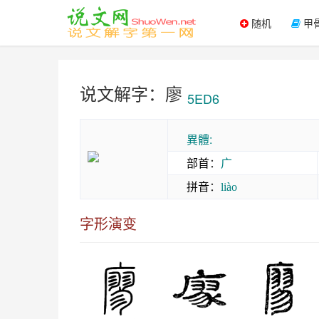
随机
甲
说文解字：廖
5ED6
異體:
部首
：
广
拼音
：
liào
字形演变