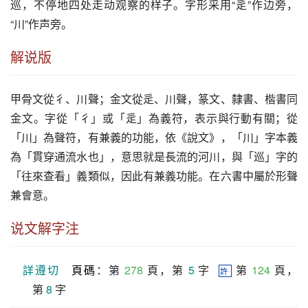
巡
，不停地四处走动观察的样子。字形采用“辵”作边旁，
“川”作声旁。
解说版
甲骨文從彳、川聲；金文從辵、川聲，篆文、隸書、楷書同
金文。字從「彳」或「辵」為義符，表示與行動有關；從
「川」為聲符，有兼義的功能，依《說文》，「川」字本義
為「貫穿通流水也」，意思就是長流的河川，與「巡」字的
「往來查看」義類似，因此有兼義功能。在六書中屬於形聲
兼會意。
说文解字注
詳遵切
頁碼
：第 
278
 頁，第 
5
 字  
 第 
124
 頁，
許
第 
8
 字