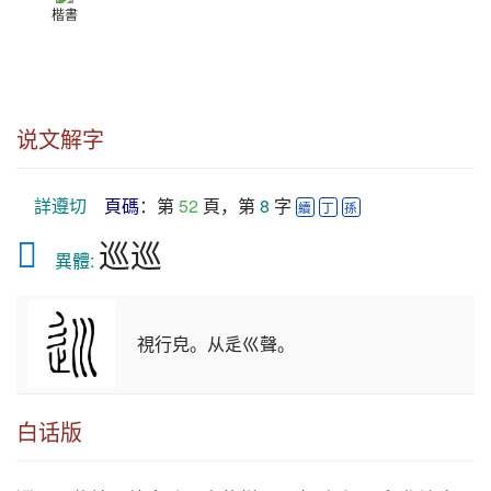
楷書
说文解字
詳遵切
頁碼
：第 
52
 頁，第 
8
 字 
續
丁
孫
𡿽
巡巡
　異體: 
視行皃。从辵巛聲。
白话版