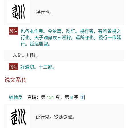
視行也。
也各本作皃。今依篇，韵訂。視行者，有所省視之
段注
行也。天子適諸矦曰巡狩。巡所守也。視行一作延
行。延巡雙聲。
从辵。川聲。
詳遵切。十三部。
段注
说文系传
續倫反
頁碼
：第 
131
 頁，第 
8
 字 
述
延行皃。從辵巛聲。