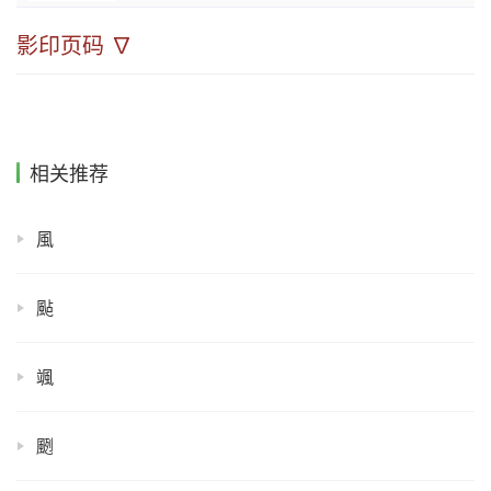
影印页码 ∇
相关推荐
風
颭
颯
颲