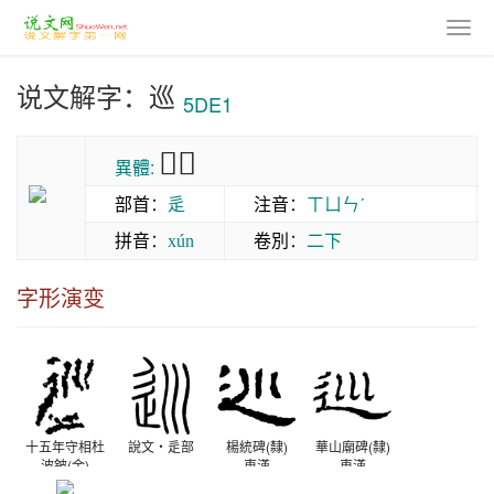
说文解字：巡
5DE1
𡿽巡
異體:
部首
：
辵
注音
：
ㄒㄩㄣˊ
拼音
：
卷別
：
二下
xún
字形演变
十五年守相杜
說文‧辵部
楊統碑(隸)
華山廟碑(隸)
波鈹(金)
東漢
東漢
戰國晚期