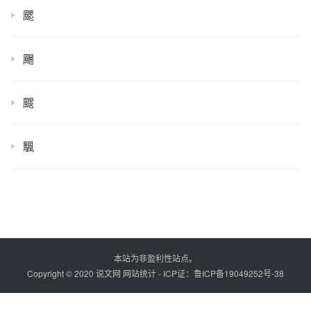
颸
颺
颼
颿
本站为非盈利性站点。
Copyright © 2020 说文网
网站统计
- ICP证：
鲁ICP备19049252号-38