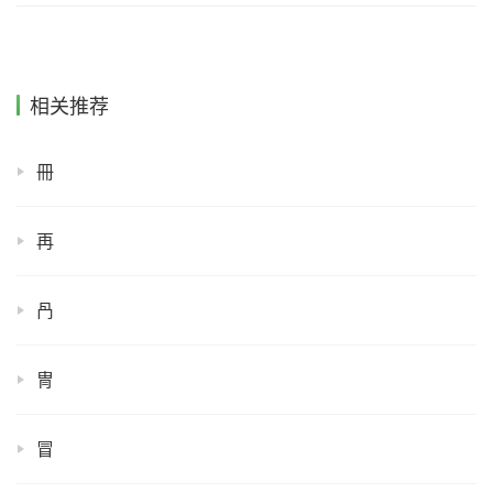
相关推荐
冊
再
冎
冑
冒