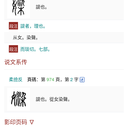
諟也。
諟者，理也。
段注
从女。染聲。
而琰切。七部。
段注
说文系传
柔撿反
頁碼
：第 
974
 頁，第 
2
 字 
述
諟也。從女染聲。
影印页码 ∇