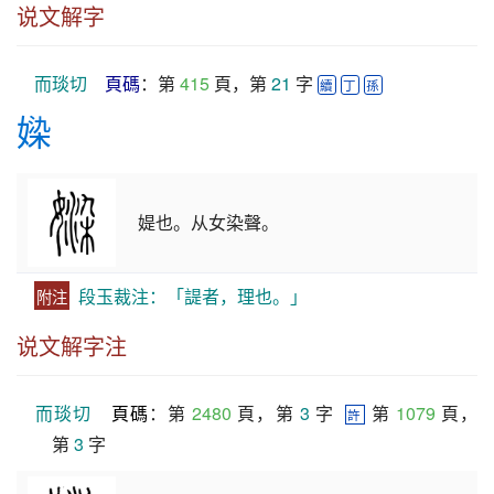
说文解字
而琰切
頁碼
：第 
415
 頁，第 
21
 字 
續
丁
孫
媣
媞也。从女染聲。
段玉裁注：「諟者，理也。」
附注
说文解字注
而琰切
頁碼
：第 
2480
 頁，第 
3
 字  
 第 
1079
 頁，
許
第 
3
 字