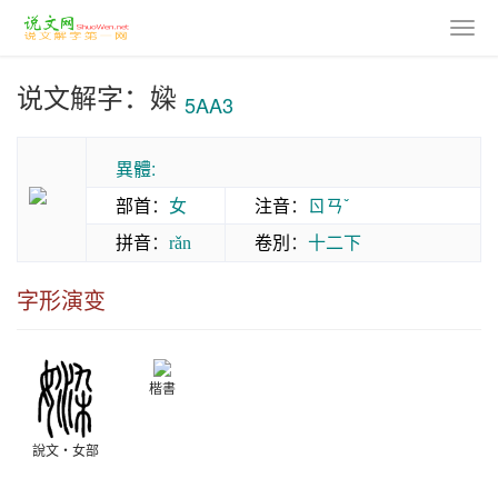
说文解字：媣
5AA3
異體:
部首
：
女
注音
：
ㄖㄢˇ
拼音
：
卷別
：
十二下
rǎn
字形演变
楷書
說文‧女部