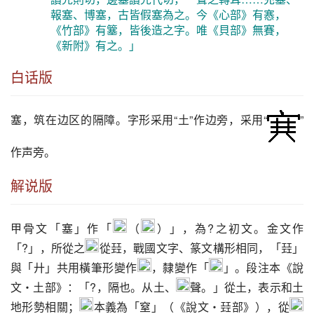
報塞、博塞，古皆假塞為之。今《心部》有㥶，
《竹部》有簺，皆後造之字。唯《貝部》無賽，
《新附》有之。」
白话版
塞
，筑在边区的隔障。字形采用“土”作边旁，采用“
”
作声旁。
解说版
甲骨文「塞」作「
（
）」，為?之初文。金文作
「?」，所從之
從㠭，戰國文字、篆文構形相同，「㠭」
與「廾」共用橫筆形變作
，隸變作「
」。段注本《說
文‧土部》：「?，隔也。从土、
聲。」從土，表示和土
地形勢相關；
本義為「窒」（《說文‧㠭部》），從