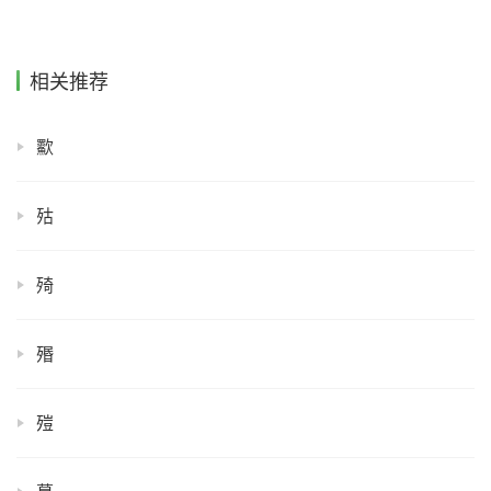
相关推荐
㱎
㱠
㱦
㱪
㱯