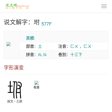
说文解字：坿
577F
異體:
部首
：
土
注音
：
ㄈㄨˋ，ㄈㄨˊ
拼音
：
卷別
：
十三下
fù, fú
字形演变
楷書
說文‧土部