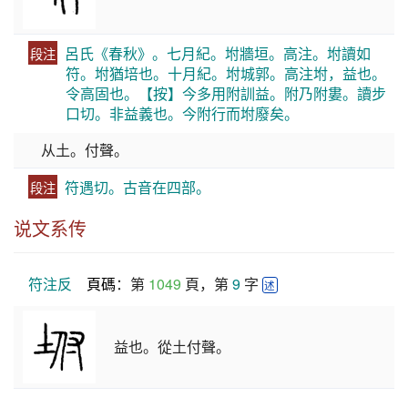
呂氏《春秋》。七月紀。坿牆垣。高注。坿讀如
段注
符。坿猶培也。十月紀。坿城郭。高注坿，益也。
令高固也。【按】今多用附訓益。附乃附婁。讀步
口切。非益義也。今附行而坿廢矣。
从土。付聲。
符遇切。古音在四部。
段注
说文系传
符注反
頁碼
：第 
1049
 頁，第 
9
 字 
述
益也。從土付聲。