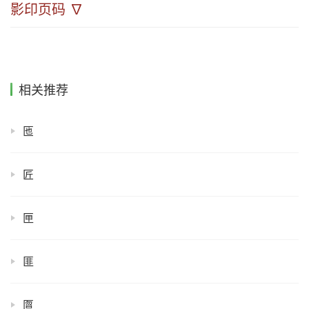
影印页码 ∇
相关推荐
匜
匠
匣
匪
匫