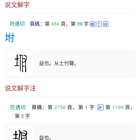
说文解字
符遇切
頁碼
：第 
454
 頁，第 
39
 字 
續
丁
孫
坿
益也。从土付聲。
说文解字注
符遇切
頁碼
：第 
2756
 頁，第 
1
 字  
 第 
1198
 頁，
許
第 
3
 字
益也。