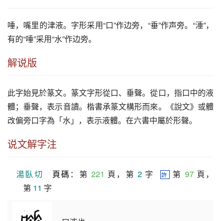
唾
，嘴里的津液。字形采用“口”作边旁，“垂”作声旁。“涶”，
有的“
唾
”采用“水”作边旁。
解说版
此字始見於篆文。篆文字形從口、垂聲。從口，指口中的液
體；垂聲，表示音讀。楷書承篆文構形而來。《說文》或體
改偏旁口字為「水」，表示液體。在六書中屬於形聲。
说文解字注
湯臥切
頁碼
：第 
221
 頁，第 
2
 字  
 第 
97
 頁，
許
第 
11
 字