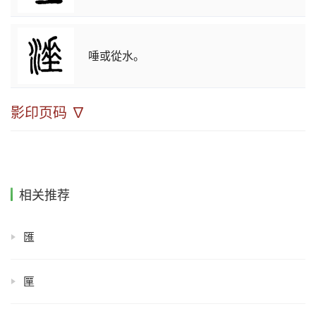
唾或從水。
影印页码 ∇
相关推荐
匯
匰