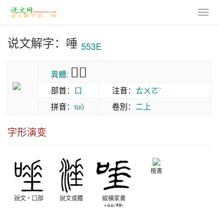
说文解字：唾
553E
𠾊涶
異體:
部首
：
口
注音
：
ㄊㄨㄛˋ
拼音
：
卷別
：
二上
tuò
字形演变
楷書
說文‧口部
說文或體
縱橫家書
188(隸)
西漢