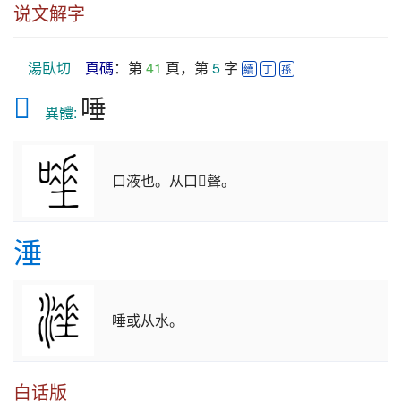
说文解字
湯臥切
頁碼
：第 
41
 頁，第 
5
 字 
續
丁
孫
𠾊
唾
　異體: 
口液也。从口𡍮聲。
涶
唾或从水。
白话版