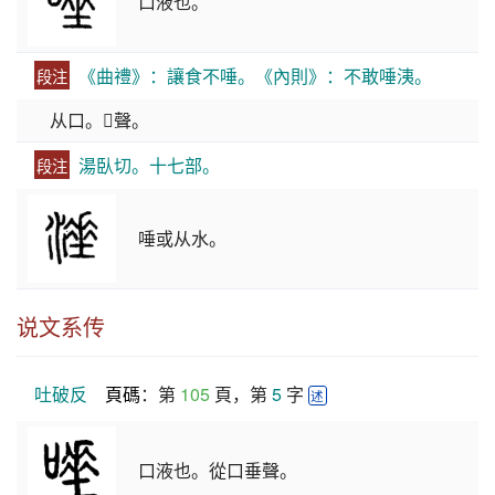
口液也。
《曲禮》：讓食不唾。《內則》：不敢唾洟。
段注
从口。𡍮聲。
湯臥切。十七部。
段注
唾或从水。
说文系传
吐破反
頁碼
：第 
105
 頁，第 
5
 字 
述
口液也。從口垂聲。