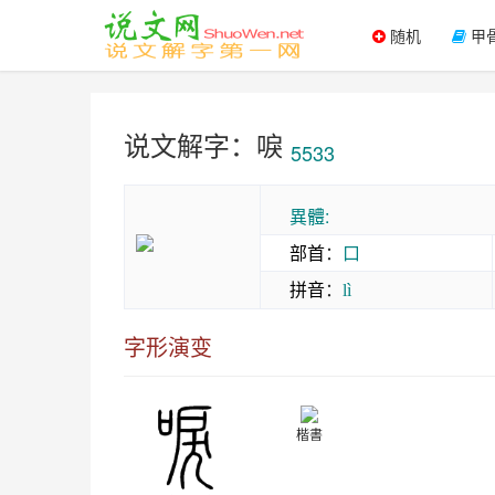
随机
甲
说文解字：唳
5533
異體:
部首
：
口
拼音
：
lì
字形演变
楷書