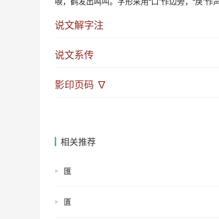
唳
，鹤发出鸣叫。字形采用“口”作边旁，“戾”作
说文解字注
说文系传
影印页码 ∇
相关推荐
匯
匱