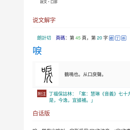
說文‧口部
说文解字
朗計切
頁碼
：第 
45
 頁，第 
20
 字 
續
丁
孫
唳
鶴鳴也。从口戾聲。
丁福保詁林：「案：慧琳《音義》七十
附注
是，今逸，宜據補。」
白话版