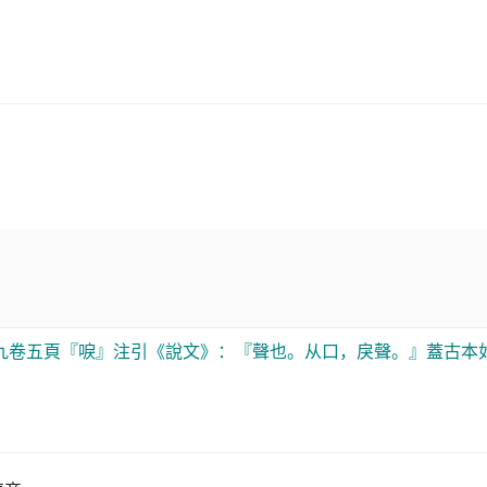
九卷五頁『唳』注引《說文》：『聲也。从口，戾聲。』蓋古本