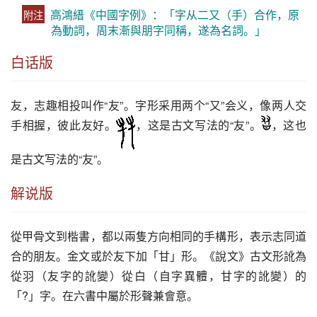
高鴻縉《中國字例》：「字从二又（手）合作，原
附注
為動詞，周末漸與朋字同稱，遂為名詞。」
白话版
友
，志趣相投叫作“
友
”。字形采用两个“又”会义，像两人交
手相握，彼此
友
好。
，这是古文写法的“
友
”。
，这也
是古文写法的“
友
”。
解说版
從甲骨文到楷書，都以兩隻方向相同的手構形，表示志同道
合的朋友。金文或於友下加「甘」形。《說文》古文形訛為
從羽（友字的訛變）從白（自字異體，甘字的訛變）的
「?」字。在六書中屬於形聲兼會意。