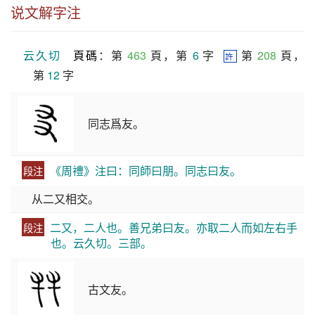
说文解字注
云久切
頁碼
：第 
463
 頁，第 
6
 字  
 第 
208
 頁，
許
第 
12
 字
同志爲友。
《周禮》注曰：同師曰朋。同志曰友。
段注
从二又相交。
二又，二人也。善兄弟曰友。亦取二人而如左右手
段注
也。云久切。三部。
古文友。