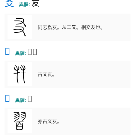
㕛
友
　異體: 
同志爲友。从二又。相交友也。
𠬺
𦬧𦫹
異體:
古文友。
𦐮
𦐯
異體:
亦古文友。