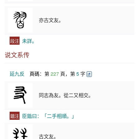
亦古文友。
未詳。
段注
说文系传
延九反
頁碼
：第 
227
 頁，第 
5
 字 
述
同志為友。從二又相交。
臣鍇曰：「二手相順。」
鍇注
古文友。