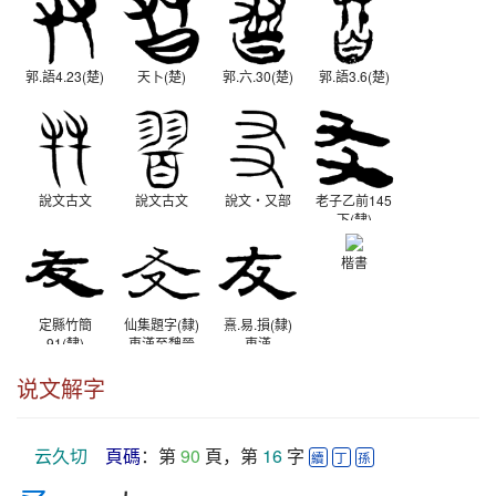
郭.語4.23(楚)
天卜(楚)
郭.六.30(楚)
郭.語3.6(楚)
說文古文
說文古文
說文‧又部
老子乙前145
下(隸)
西漢
楷書
定縣竹簡
仙集題字(隸)
熹.易.損(隸)
91(隸)
東漢至魏晉
東漢
西漢
说文解字
云久切
頁碼
：第 
90
 頁，第 
16
 字 
續
丁
孫