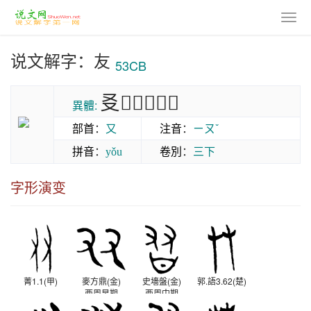
说文解字：友
53CB
㕛𠬺𦬧𦫹𦐮𦐯
異體:
部首
：
又
注音
：
ㄧㄡˇ
拼音
：
卷別
：
三下
yǒu
字形演变
菁1.1(甲)
麥方鼎(金)
史墻盤(金)
郭.語3.62(楚)
西周早期
西周中期