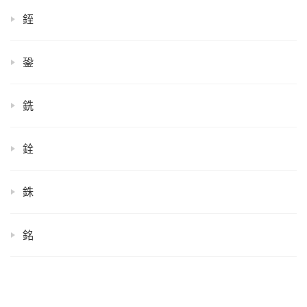
銍
銎
銑
銓
銖
銘