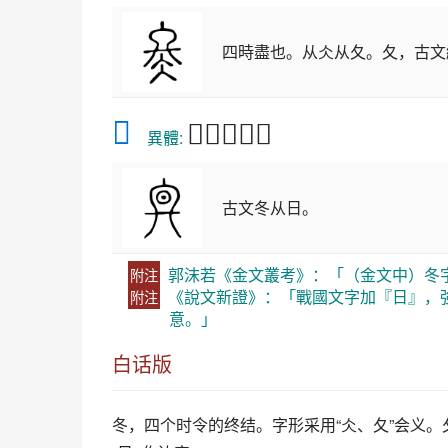
四時盡也。从仌从夂。夂，古文
𠔙
𣆼𠘀𣅈㫡昸
異體:
古文冬从日。
郭沫若《金文叢考》：「（金文中）冬
附注
《說文新證》：「戰國文字加『日』，
附注
意。」
白话版
冬
，四个时令的终结。字形采用“仌、夂”会义。