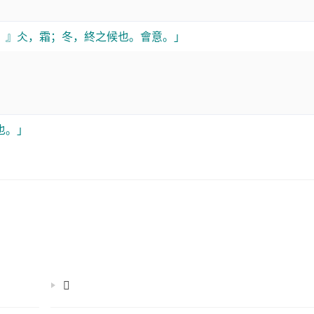
。』仌，霜；冬，終之候也。會意。」
也。」
𡝩