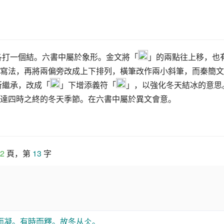
各打一個結。六書中屬於象形。金文將「
」的兩點往上移，也
寫法，再將兩偏旁改成上下排列，橫筆改作兩小斜筆，而秦簡文
所繼承，改成「
」下增添義符「
」，以強化冬天結冰的意思
達四時之終的冬天季節。在六書中屬於異文會意。
2
 頁，第 
13
 字
而凝。有時而釋。故冬从仌。