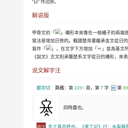
“日” 作边旁。
解说版
甲骨文的「
」構形本來像在一條繩子的兩端
寫法是增加日旁的。戰國楚帛書繼承金文從日的
寫作「
」，在文字下方增加「＝」並為篆文
《說文》古文則承襲楚系文字從日的構形，來表
说文解字注
都宗切
頁碼
：第 
2281
 頁，第 
7
 字  
 第 
99
許
四時盡也。
冬之爲言終也。《考工記》曰：水有時
段注