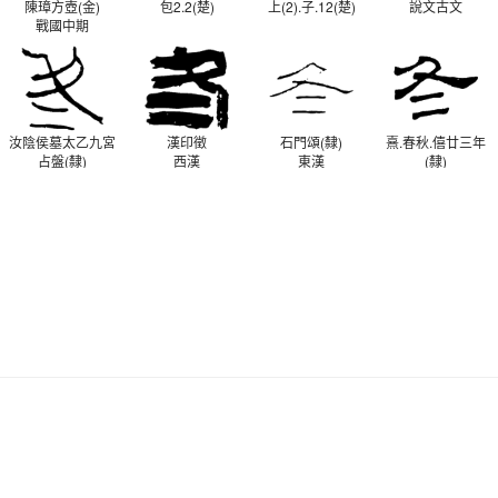
陳璋方壺(金)
包2.2(楚)
上(2).子.12(楚)
說文古文
戰國中期
汝陰侯墓太乙九宮
漢印徵
石門頌(隸)
熹.春秋.僖廿三年
占盤(隸)
西漢
東漢
(隸)
西漢
東漢