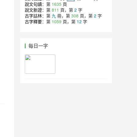
說文句讀
：第
1635
頁
說文新證
：第
811
頁，第
2
字
古字詁林
：第
九
冊，第
308
頁，第
2
字
古字釋要
：第
1059
頁，第
12
字
每日一字