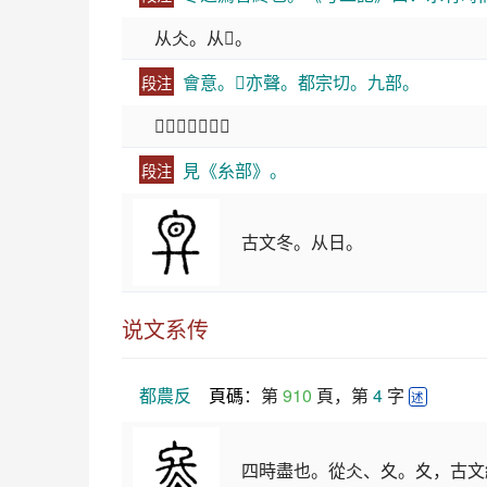
从仌。从𠔾。
會意。𠔾亦聲。都宗切。九部。
段注
𠔾，古文終字。
見《糸部》。
段注
古文冬。从日。
说文系传
都農反
頁碼
：第 
910
 頁，第 
4
 字 
述
四時盡也。從仌、夊。夊，古文