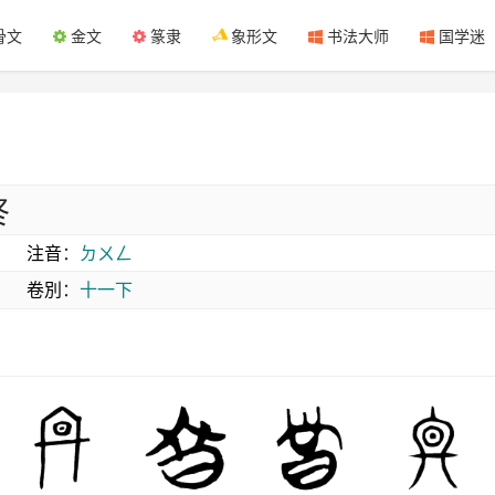
骨文
金文
篆隶
象形文
书法大师
国学迷
昸
注音
：
ㄉㄨㄥ
卷別
：
十一下