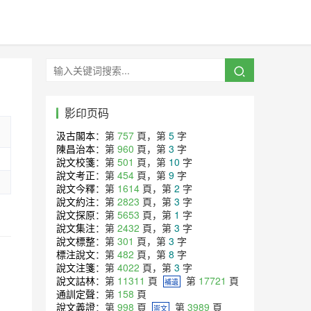
影印页码
汲古閣本
：第
757
頁，第
5
字
陳昌治本
：第
960
頁，第
3
字
說文校箋
：第
501
頁，第
10
字
說文考正
：第
454
頁，第
9
字
說文今釋
：第
1614
頁，第
2
字
說文約注
：第
2823
頁，第
3
字
說文探原
：第
5653
頁，第
1
字
說文集注
：第
2432
頁，第
3
字
說文標整
：第
301
頁，第
3
字
標注說文
：第
482
頁，第
8
字
說文注箋
：第
4022
頁，第
3
字
說文詁林
：第
11311
頁
第
17721
頁
補遺
通訓定聲
：第
158
頁
說文義證
：第
998
頁
第
3989
頁
崇文