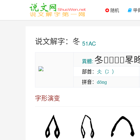
随机
甲
说文解字：冬
51AC
冬𠔙𣆼𠘀𣅈㫡
異體:
部首
：
仌（冫）
拼音
：
dōnɡ
字形演变