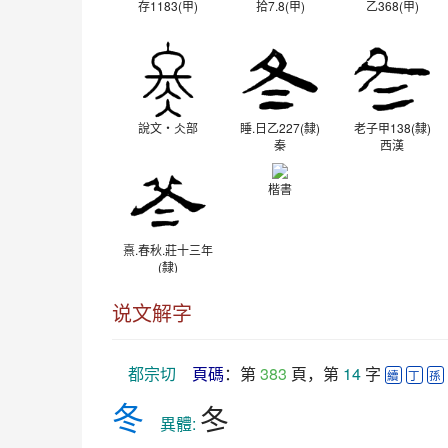
存1183(甲)
拾7.8(甲)
乙368(甲)
說文‧仌部
睡.日乙227(隸)
老子甲138(隸)
秦
西漢
楷書
熹.春秋.莊十三年
(隸)
東漢
说文解字
都宗切
頁碼
：第 
383
 頁，第 
14
 字 
續
丁
孫
冬
冬
　異體: 