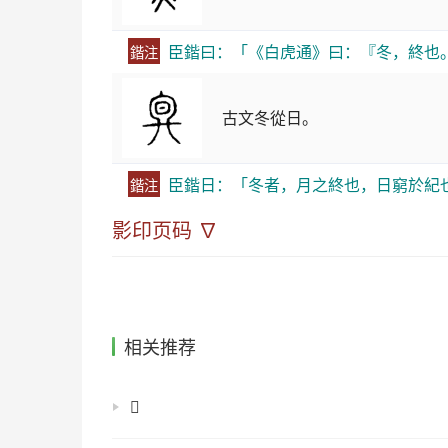
臣鍇曰：「《白虎通》曰：『冬，終也
鍇注
古文冬從日。
臣鍇日：「冬者，月之終也，日窮於紀
鍇注
影印页码 ∇
相关推荐
𡜂