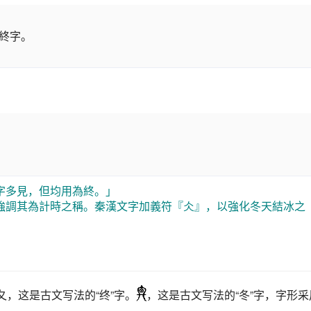
終字。
字多見，但均用為終。」
強調其為計時之稱。秦漢文字加義符『仌』，以強化冬天結冰之
夂，这是古文写法的“终”字。
，这是古文写法的“
冬
”字，字形采