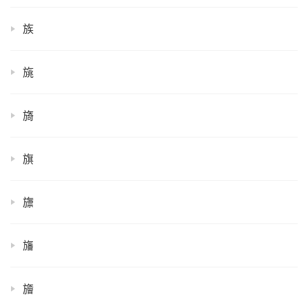
族
旐
旖
旗
旚
旛
旝