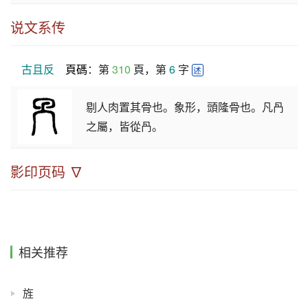
说文系传
古且反
頁碼
：第 
310
 頁，第 
6
 字 
述
剔人肉置其骨也。象形，頭隆骨也。凡冎
之屬，皆從冎。
影印页码 ∇
相关推荐
旌