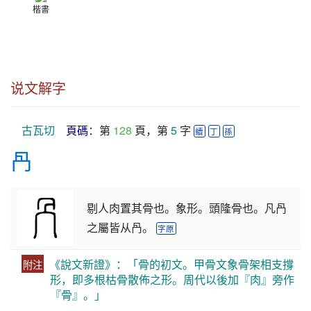
楷書
说文解字
古瓦切
頁碼
：第 
128
 頁，第 
5
 字 
續
丁
孫
冎
剔人肉置其骨也。象形。頭隆骨也。凡冎
之屬皆从冎。
字原
《說文新證》：「骨的初文。甲骨文象骨架相支撐
附注
形，即多根枯骨散佈之形。周代以後加『肉』旁作
『骨』。」