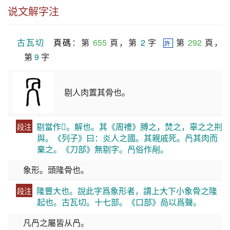
说文解字注
古瓦切
頁碼
：第 
655
 頁，第 
2
 字  
 第 
292
 頁，
許
第 
9
 字
剔人肉置其骨也。
剔當作𩮜。解也。其《周禮》膊之，焚之，辜之之㓝
段注
與。《列子》曰：炎人之國。其親戚死。冎其肉而
棄之。《刀部》無剔字。冎俗作剮。
象形。頭隆骨也。
隆豐大也。說此字爲象形者，謂上大下小象骨之隆
段注
起也。古瓦切。十七部。《口部》咼以爲聲。
凡冎之屬皆从冎。