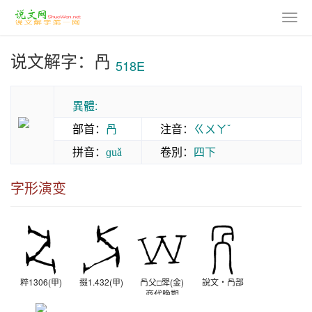
说文解字：冎
518E
異體:
部首
：
冎
注音
：
ㄍㄨㄚˇ
拼音
：
卷別
：
四下
ɡuǎ
字形演变
粹1306(甲)
掇1.432(甲)
冎父□斝(金)
說文‧冎部
商代晚期