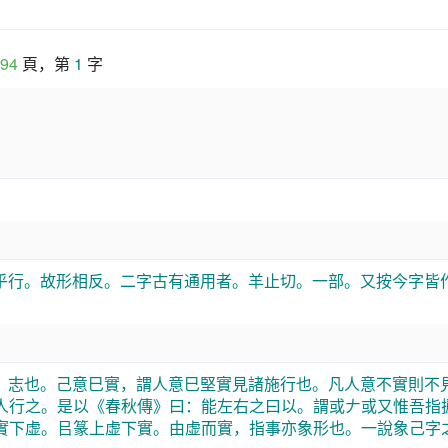
94
 頁，第 
1
 字
乎行。故形相反。二字古有通用者。羊止切。一部。又按今字皆
，志也。己意巳實，謂人意巳堅實見諸施行也。凡人意不實則不
人行之。是以《春秋傳》曰：能左右之曰以。謂或𠂇或又惟吾指
實下虚。㠯篆上虚下實。由虚而實，指事亦象形也。一說象己字