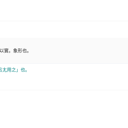
以實。象形也。
㠯尢用之」也。