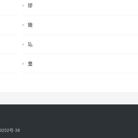
㺒
㺖
㺨
㻃
9252号-38