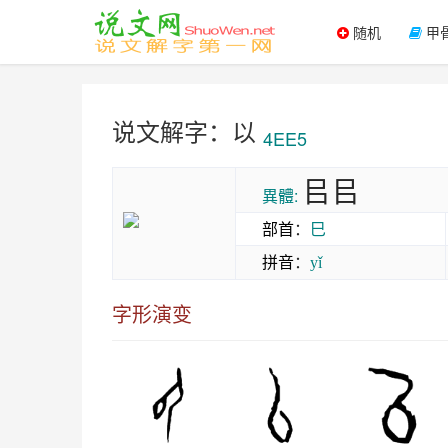
随机
甲
说文解字：以
4EE5
㠯㠯
異體:
部首
：
巳
拼音
：
yǐ
字形演变