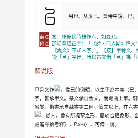
用也。从反巳。賈侍中說：巳，
案：作偏傍時隸作厶，如夋允。
蔣注
邵瑛羣經正字：「《詩・何人斯》釋文
附注
《說文》不加人字。」【按】甲骨文、
從「㠯」字出。所以古文借「㠯」為「
解说版
甲骨文作
，像巳的倒體，以生子為本義（巳
字，皆承甲文。篆文承自金文，而彎曲上筆。隸
省變。楷書承自隸書第二例。篆文以上，在六書
，從人，像有所提挈之形，屬於合體象形。
藏龜零拾考釋》，P.2-6），可備一說。