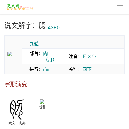
说文解字：䏰
43F0
異體:
部首
：
肉
注音
：
ㄖㄨㄣˋ
（月）
拼音
：
卷別
：
四下
rùn
字形演变
楷書
說文‧肉部