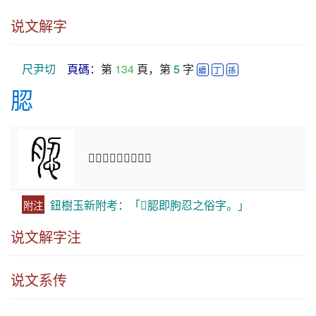
说文解字
尺尹切
頁碼
：第 
134
 頁，第 
5
 字 
續
丁
孫
䏰
𦚧䏰也。从𠕎忍聲。
鈕樹玉新附考：「𦚧䏰即朐忍之俗字。」
附注
说文解字注
说文系传