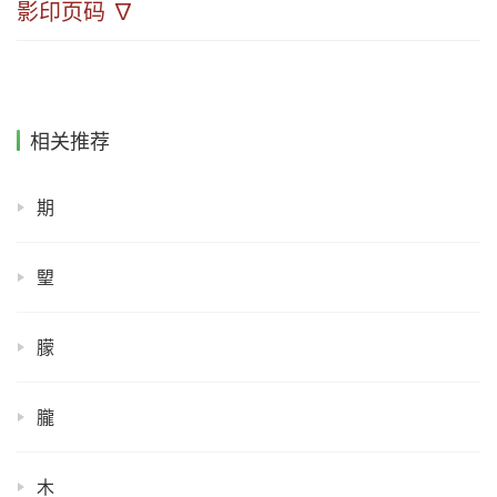
影印页码 ∇
相关推荐
期
朢
朦
朧
木