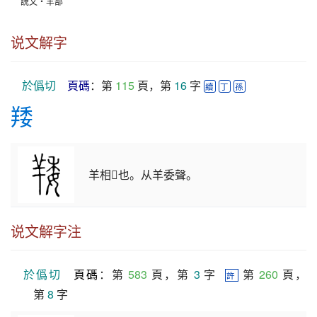
說文‧羊部
说文解字
於僞切
頁碼
：第 
115
 頁，第 
16
 字 
續
丁
孫
䍴
羊相𦎸也。从羊委聲。
说文解字注
於僞切
頁碼
：第 
583
 頁，第 
3
 字  
 第 
260
 頁，
許
第 
8
 字