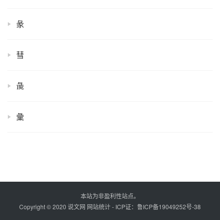
彖
彗
彘
彙
本站为非盈利性站点。
Copyright © 2020 说文网
网站统计
- ICP证：
鲁ICP备19049252号-38