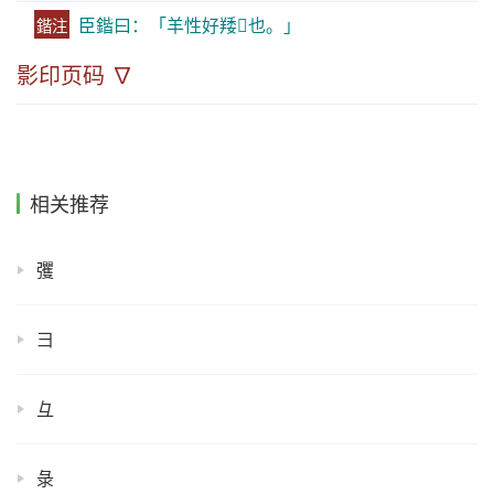
臣鍇曰：「羊性好䍴𦎸也。」
鍇注
影印页码 ∇
相关推荐
彏
彐
彑
彔