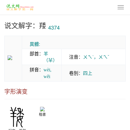
说文解字：䍴
4374
異體:
部首
：
羊
注音
：
ㄨㄟˋ，ㄨㄟˇ
（𦍋）
拼音
：
wèi,
卷別
：
四上
wěi
字形演变
楷書