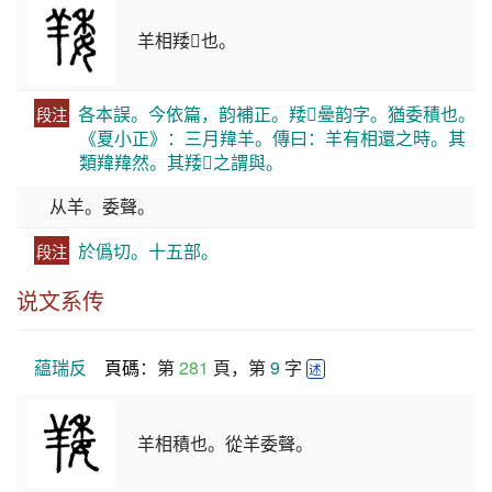
羊相䍴𦎸也。
各本誤。今依篇，韵補正。䍴𦎸㬪韵字。猶委積也。
段注
《夏小正》：三月䍷羊。傳曰：羊有相還之時。其
類䍷䍷然。其䍴𦎸之謂與。
从羊。委聲。
於僞切。十五部。
段注
说文系传
藴瑞反
頁碼
：第 
281
 頁，第 
9
 字 
述
羊相積也。從羊委聲。