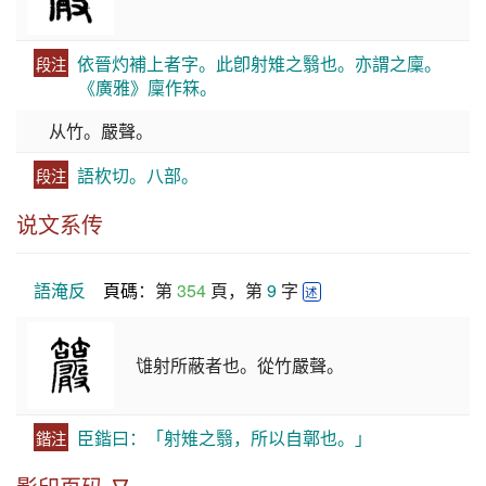
依晉灼補上者字。此卽射雉之翳也。亦謂之廩。
段注
《廣雅》廩作箖。
从竹。嚴聲。
語杴切。八部。
段注
说文系传
語淹反
頁碼
：第 
354
 頁，第 
9
 字 
述
隿射所蔽者也。從竹嚴聲。
臣鍇曰：「射雉之翳，所以自鄣也。」
鍇注