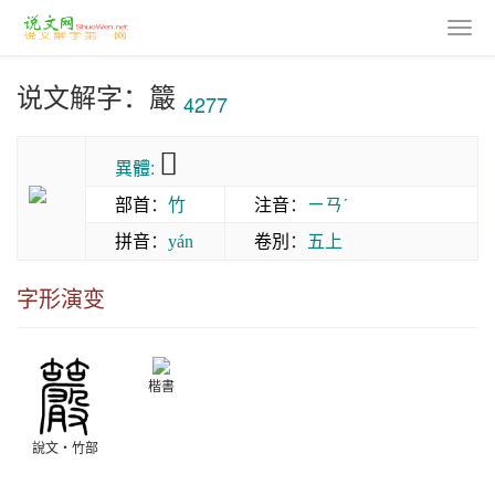
说文解字：䉷
4277
𥸂
異體:
部首
：
竹
注音
：
ㄧㄢˊ
拼音
：
卷別
：
五上
yán
字形演变
楷書
說文‧竹部