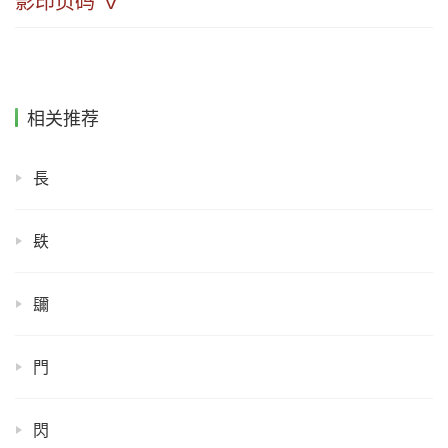
影印页码 ∇
相关推荐
長
镻
镾
門
閃