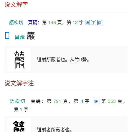
说文解字
語杴切
頁碼
：第 
146
 頁，第 
12
 字 
續
丁
孫
𥸂
䉷
　異體: 
隿射所蔽者也。从竹𡃫聲。
说文解字注
語杴切
頁碼
：第 
791
 頁，第 
4
 字  
 第 
353
 頁，
許
第 
1
 字
隿射者所蔽者也。