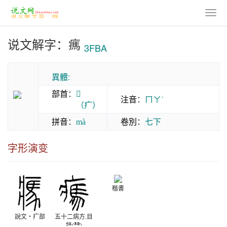
说文解字：㾺
3FBA
異體:
部首
：
𤕫
注音
：
ㄇㄚˋ
（疒）
拼音
：
卷別
：
七下
mà
字形演变
楷書
說文‧疒部
五十二病方.目
錄(隸)