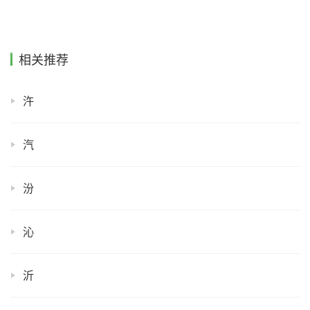
相关推荐
汻
汽
汾
沁
沂