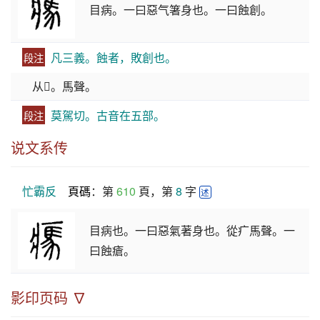
目病。一曰惡气箸身也。一曰蝕創。
凡三義。蝕者，敗創也。
段注
从𤕫。馬聲。
莫駕切。古音在五部。
段注
说文系传
忙霸反
頁碼
：第 
610
 頁，第 
8
 字 
述
目病也。一曰惡氣著身也。從疒馬聲。一
曰蝕瘡。
影印页码 ∇