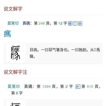
秦
说文解字
莫駕切
頁碼
：第 
246
 頁，第 
12
 字 
續
丁
孫
㾺
目病。一曰惡气箸身也。一曰蝕創。从𤕫馬
聲。
说文解字注
莫駕切
頁碼
：第 
1394
 頁，第 
2
 字  
 第 
610
 頁，
許
第 
8
 字