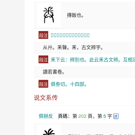
摶飯也。
𢍏摶曡韵《曲禮》。母摶飯。
段注
从廾。釆聲。釆，古文辨字。
釆下云：辨別也。此云釆古文辨。互相
段注
讀若書卷。
俱劵切。十四部。
段注
说文系传
俱辦反
頁碼
：第 
202
 頁，第 
5
 字 
述