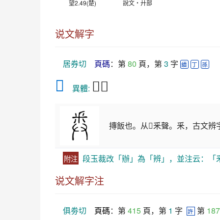
望2.49(楚)
說文‧廾部
说文解字
居券切
頁碼
：第 
80
 頁，第 
3
 字 
續
丁
孫
𢍏
𨤑𠔉
　異體: 
摶飯也。从𠬞釆聲。釆，古文辨
段玉裁改「辦」為「辨」，並注云：「
附注
说文解字注
俱劵切
頁碼
：第 
415
 頁，第 
1
 字  
 第 
187
許