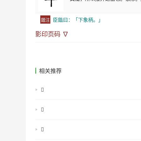
臣鍇曰：「下象柄。」
鍇注
影印页码 ∇
相关推荐
𡰖
𡰢
𡰿