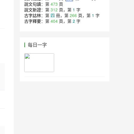
說文句讀
：第
473
頁
說文新證
：第
312
頁，第
1
字
古字詁林
：第
四
冊，第
266
頁，第
1
字
古字釋要
：第
404
頁，第
2
字
每日一字