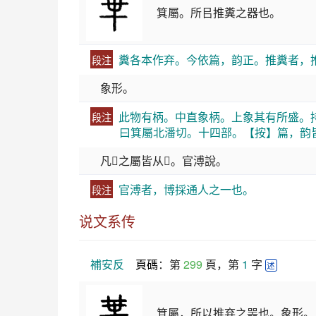
箕屬。所㠯推糞之器也。
糞各本作弃。今依篇，韵正。推糞者，
段注
象形。
此物有柄。中直象柄。上象其有所盛。
段注
曰箕屬北潘切。十四部。【按】篇，韵
凡𠦒之屬皆从𠦒。官溥說。
官溥者，博採通人之一也。
段注
说文系传
補安反
頁碼
：第 
299
 頁，第 
1
 字 
述
箕屬，所以推弃之噐也。象形。凡