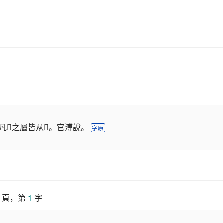
𠦒之屬皆从𠦒。官溥說。
字原
 頁，第 
1
 字