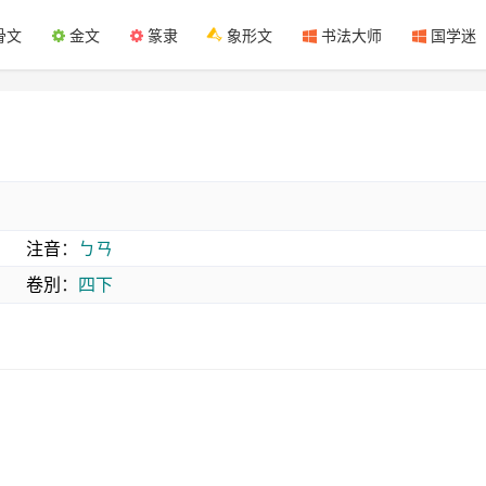
骨文
金文
篆隶
象形文
书法大师
国学迷
注音
：
ㄅㄢ
卷別
：
四下