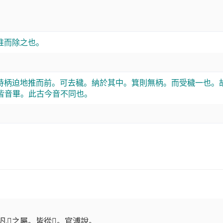
推而除之也。
持柄迫地推而前。可去穢。納於其中。箕則無柄。而受穢一也。
皆音畢。此古今音不同也。
𠦒之屬。皆從𠦒。官溥說。