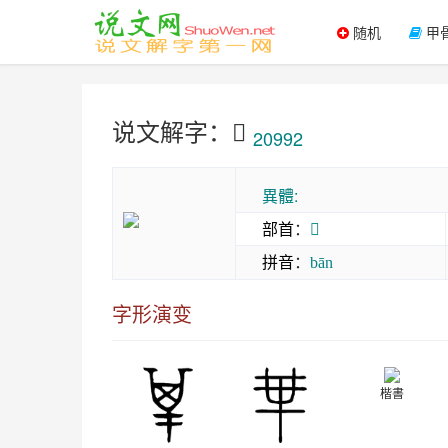
随机
甲
说文解字：𠦒
20992
異體:
部首
：
𠦒
拼音
：
bān
字形演变
楷書