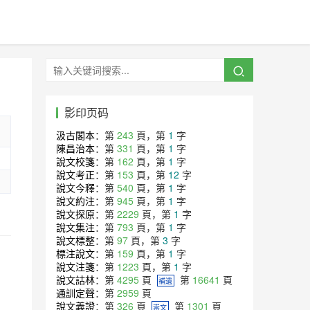
影印页码
汲古閣本
：第
243
頁，第
1
字
陳昌治本
：第
331
頁，第
1
字
說文校箋
：第
162
頁，第
1
字
說文考正
：第
153
頁，第
12
字
說文今釋
：第
540
頁，第
1
字
說文約注
：第
945
頁，第
1
字
說文探原
：第
2229
頁，第
1
字
說文集注
：第
793
頁，第
1
字
說文標整
：第
97
頁，第
3
字
標注說文
：第
159
頁，第
1
字
說文注箋
：第
1223
頁，第
1
字
說文詁林
：第
4295
頁
第
16641
頁
補遺
通訓定聲
：第
2959
頁
說文義證
：第
326
頁
第
1301
頁
崇文