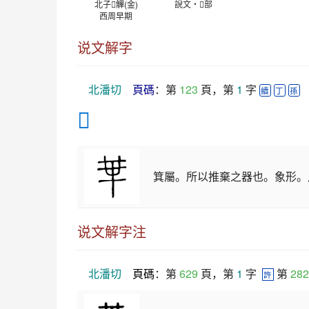
北子𠦒觶(金)
說文‧𠦒部
西周早期
说文解字
北潘切
頁碼
：第 
123
 頁，第 
1
 字 
續
丁
孫
𠦒
箕屬。所以推棄之器也。象形。凡
说文解字注
北潘切
頁碼
：第 
629
 頁，第 
1
 字  
 第 
282
許