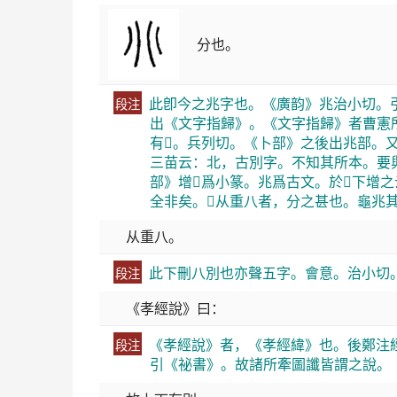
分也。
此卽今之兆字也。《廣韵》兆治小切。引
段注
出《文字指歸》。《文字指歸》者曹憲
有𠔁。兵列切。《卜部》之後出兆部。又
三苗云：北，古別字。不知其所本。要
部》增𠧞爲小篆。兆爲古文。於𠔁下
全非矣。𠔁从重八者，分之甚也。龜兆
从重八。
此下刪八別也亦聲五字。會意。治小切
段注
《孝經說》曰：
《孝經說》者，《孝經緯》也。後鄭注
段注
引《祕書》。故諸所牽圖讖皆謂之說。