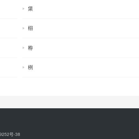
栠
栩
栫
栵
9252号-38