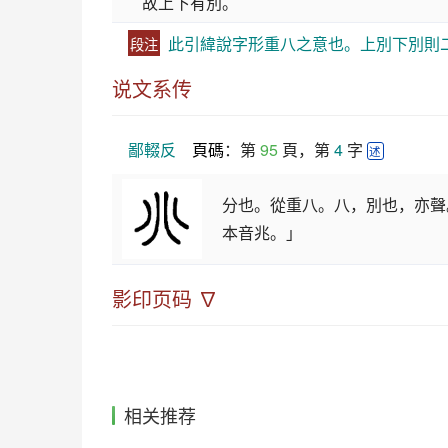
故上下有別。
此引緯說字形重八之意也。上別下別則二
段注
说文系传
鄙輟反
頁碼
：第 
95
 頁，第 
4
 字 
述
分也。從重八。八，別也，亦聲
本音兆。」
影印页码 ∇
相关推荐