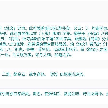
《說文》分也。此可證孫愐以前𠔁卽兆矣。又云：𠧞，灼龜坼也
所作。此可證孫愐以前《卜部》無兆𠧞字矣。顧野王《玉篇》八
云：𠧞同兆。此可證顧氏始不謂𠔁卽兆字矣。虞翻說《尙書》分
與重八之𠔁無涉。豈希馮始牽合而岐誤與。治《說文》者乃於《
增之云：八，別也，亦聲。兵列切。以證其非兆字。而《說文》之面
其一也。凡言朕兆者，如舟之縫。如龜之坼。
。二部。楚金云：或本音兆。【按】此相承古說也。
經引緯亦曰某經說。鄭志。荅張逸曰：當爲注時，時在文綱中。