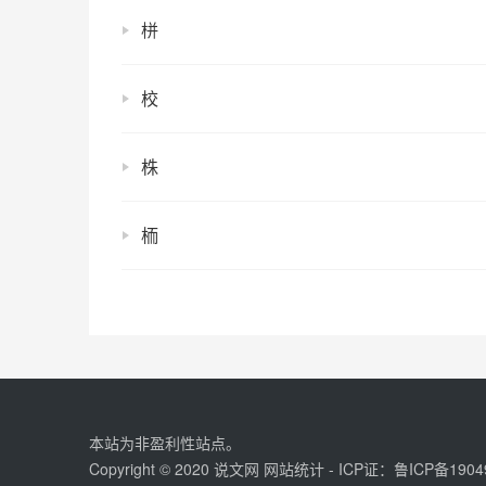
栟
校
株
栭
本站为非盈利性站点。
Copyright © 2020 说文网
网站统计
- ICP证：
鲁ICP备1904