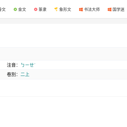
骨文
金文
篆隶
象形文
书法大师
国学迷
注音
：
ㄅㄧㄝˊ
卷別
：
二上