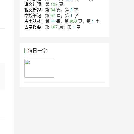
說文句讀
：第
137
頁
說文新證
：第
84
頁，第
2
字
章授筆記
：第
57
頁，第
1
字
古字詁林
：第
一
冊，第
650
頁，第
1
字
古字釋要
：第
107
頁，第
1
字
每日一字