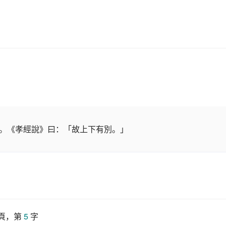
。《孝經說》曰：「故上下有別。」
 頁，第 
5
 字