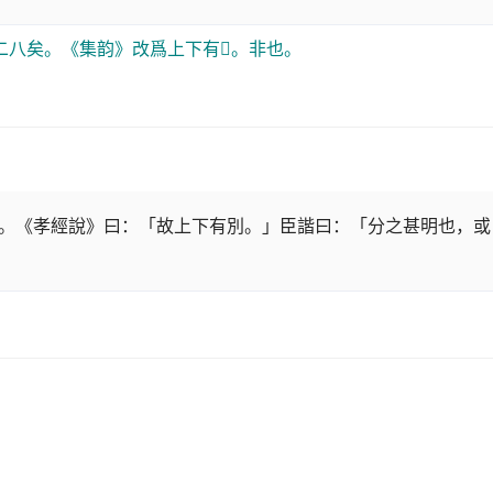
八矣。《集韵》改爲上下有𠔁。非也。
。《孝經說》曰：「故上下有別。」臣諧曰：「分之甚明也，或