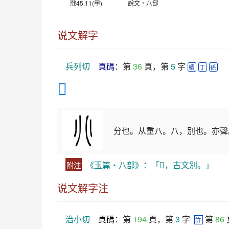
戩45.11(甲)
說文‧八部
说文解字
兵列切
頁碼
：第 
36
 頁，第 
5
 字 
續
丁
孫
𠔁
分也。从重八。八，別也。亦聲
《玉篇・八部》：「𠔁，古文別。」
附注
说文解字注
治小切
頁碼
：第 
194
 頁，第 
3
 字  
 第 
86
許