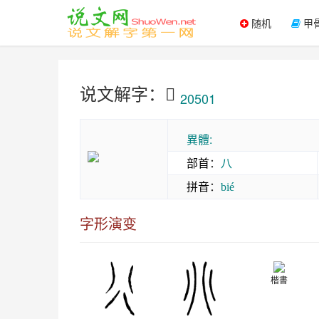
随机
甲
说文解字：𠔁
20501
異體:
部首
：
八
拼音
：
bié
字形演变
楷書