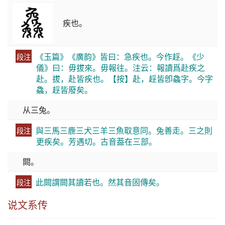
疾也。
《玉篇》《廣韵》皆曰：急疾也。今作䞯。《少
段注
儀》曰：毋拔來。毋報往。注云：報讀爲赴疾之
赴。拔，赴皆疾也。【按】赴，䞯皆卽𠓗字。今字
𠓗，䞯皆廢矣。
从三兔。
與三馬三鹿三犬三羊三魚取意同。兔善走。三之則
段注
更疾矣。芳遇切。古音葢在三部。
闕。
此闕謂闕其讀若也。然其音固傳矣。
段注
说文系传